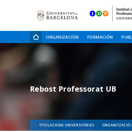
Skip
to
main
navigation
Navegación
ORGANIZACIÓN
FORMACIÓN
PUBL
principal
Rebost Professorat UB
TITULACIONS UNIVERSITÀRIES
ORGANITZACIÓ 