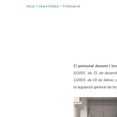
Sobrescribir
Inicio
Veure Redice
Professorat
enlaces
de
ayuda
a
la
navegación
El
personal docent i in
6/2001, de 21 de desembr
1/2003, de 19 de febrer, 
la legislació general de fu