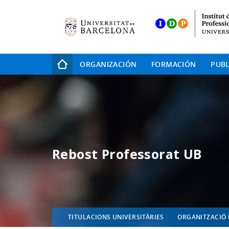
Skip
to
main
navigation
Navegación
ORGANIZACIÓN
FORMACIÓN
PUBL
principal
Rebost Professorat UB
TITULACIONS UNIVERSITÀRIES
ORGANITZACIÓ 