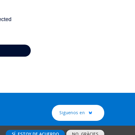
Siguenos en
Twitter
 legal
Protecció de dades
Contacto
SÍ, ESTOY DE ACUERDO
NO, GRÀCIES