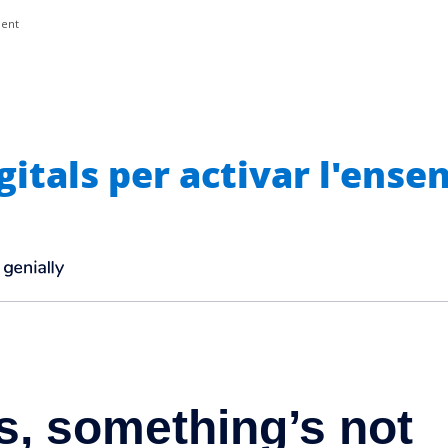
ment
igitals per activar l'ens