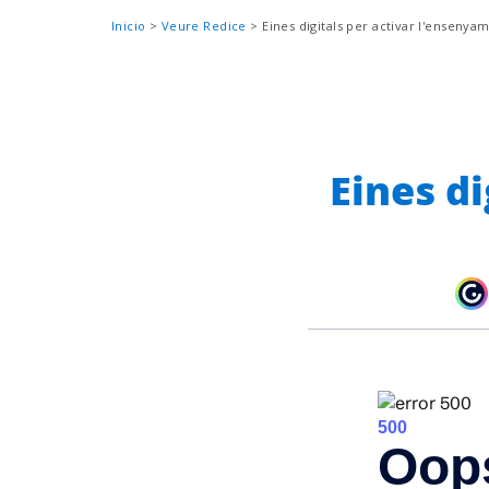
Sobrescribir
Inicio
Veure Redice
Eines digitals per activar l'ensenya
enlaces
de
ayuda
a
la
Eines d
navegación