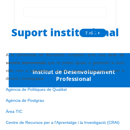
Buscador
de
ayuda
a
Suport institucional
la
CAT
ESP
navegación
A la Universitat de Barcelona comptem amb una sèrie de
serveis transversals
que et poden ajudar a gestionar la teva
Institut de Desenvolupament
vida com a treballador i la teva carrera professional com a
Professional
docent i investigador.
Agència de Polítiques de Qualitat
Agència de Postgrau
Àrea TIC
Centre de Recursos per a l'Aprentatge i la Investigació (CRAI)