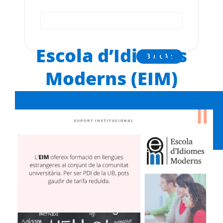
Buscador
de
ayuda
a
Escola d’Idiomes
la
Moderns (EIM)
CAT
ESP
navegación
Institut de Desenvolupament
Professional