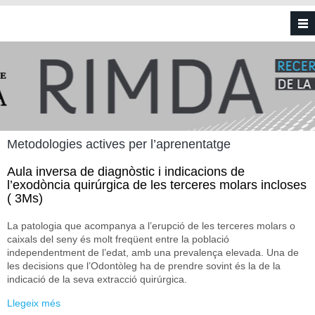
Vés al contingut
Metodologies actives per l’aprenentatge
Aula inversa de diagnòstic i indicacions de
l’exodòncia quirúrgica de les terceres molars incloses
( 3Ms)
La patologia que acompanya a l’erupció de les terceres molars o
caixals del seny és molt freqüent entre la població
independentment de l’edat, amb una prevalença elevada. Una de
les decisions que l’Odontòleg ha de prendre sovint és la de la
indicació de la seva extracció quirúrgica.
Llegeix més
sobre Aula inversa de diagnòstic i indicacions de