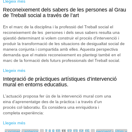
Llegeix més
sobre Els TFG de la Facultat de Biologia 10 anys
després de Bolonya. Adequant l’avaluació a la situació
Reconeixement dels sabers de les persones al Grau
actual: La diversitat de TFG requereix diversitat
de Treball social a través de l’art
rúbriques.
En el marc de la disciplina i la professió del Treball social el
reconeixement de les persones i dels seus sabers resulta una
qüestió determinant si volem construir el procés d'intervenció i
produir la transformació de les situacions de desigualtat social de
manera conjunta i compartida amb elles. Aquesta perspectiva
demanda que el mateix reconeixement es plantegi també en el
marc de la formació dels futurs professionals del Treball social.
Llegeix més
sobre Reconeixement dels sabers de les persones al
Grau de Treball social a través de l’art
Integració de pràctiques artístiques d’intervenció
mural en entorns educatius.
L'actuació proposa fer ús de la intervenció mural com una
eina d’aprenentatge des de la pràctica i a través d’un
procés col·laboratiu. Es considera una enriquidora i
completa experiència:
Llegeix més
sobre Integració de pràctiques artístiques d’intervenció
mural en entorns educatius.
Pàgines
« primer
‹ anterior
…
7
8
9
10
11
12
13
14
15
…
següent ›
últim »