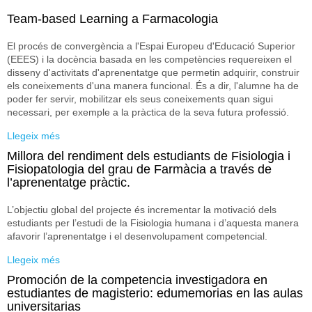
Team-based Learning a Farmacologia
El procés de convergència a l'Espai Europeu d'Educació Superior
(EEES) i la docència basada en les competències requereixen el
disseny d'activitats d'aprenentatge que permetin adquirir, construir
els coneixements d'una manera funcional. És a dir, l'alumne ha de
poder fer servir, mobilitzar els seus coneixements quan sigui
necessari, per exemple a la pràctica de la seva futura professió.
Llegeix més
sobre Team-based Learning a Farmacologia
Millora del rendiment dels estudiants de Fisiologia i
Fisiopatologia del grau de Farmàcia a través de
l’aprenentatge pràctic.
L’objectiu global del projecte és incrementar la motivació dels
estudiants per l’estudi de la Fisiologia humana i d’aquesta manera
afavorir l’aprenentatge i el desenvolupament competencial.
Llegeix més
sobre Millora del rendiment dels estudiants de Fisiologia
i Fisiopatologia del grau de Farmàcia a través de
Promoción de la competencia investigadora en
l’aprenentatge pràctic.
estudiantes de magisterio: edumemorias en las aulas
universitarias