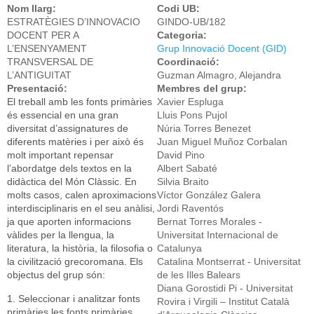
l’exodòncia quirúrgica de les terceres molars incloses (
Nom llarg:
Codi UB:
3Ms)
ESTRATÈGIES D’INNOVACIO
GINDO-UB/182
DOCENT PER A
Categoria:
L’ENSENYAMENT
Grup Innovació Docent (GID)
TRANSVERSAL DE
Coordinació:
L’ANTIGUITAT
Guzman Almagro, Alejandra
Presentació:
Membres del grup:
El treball amb les fonts primàries
Xavier Espluga
és essencial en una gran
Lluis Pons Pujol
diversitat d’assignatures de
Núria Torres Benezet
diferents matèries i per això és
Juan Miguel Muñoz Corbalan
molt important repensar
David Pino
l’abordatge dels textos en la
Albert Sabaté
didàctica del Món Clàssic. En
Silvia Braito
molts casos, calen aproximacions
Víctor González Galera
interdisciplinaris en el seu anàlisi,
Jordi Raventós
ja que aporten informacions
Bernat Torres Morales -
vàlides per la llengua, la
Universitat Internacional de
literatura, la història, la filosofia o
Catalunya
la civilització grecoromana. Els
Catalina Montserrat - Universitat
objectus del grup són:
de les Illes Balears
Diana Gorostidi Pi - Universitat
1. Seleccionar i analitzar fonts
Rovira i Virgili – Institut Català
primàries les fonts primàries,