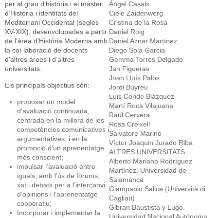
per al grau d'història i el màster
Àngel Casals
d’Història i identitats del
Cielo Zaidenwerg
Mediterrani Occidental (segles
Cristina de la Rosa
XV-XIX), desenvolupades a partir
Daniel Roig
de l’àrea d’Història Moderna amb
​Daniel Aznar Martínez
la col·laboració de docents
Diego Sola Garcia
d'altres àrees i d’altres
Gemma Torres Delgado
universitats.
Jan Figueras
Joan Lluís Palos
Els principals objectius són:
Jordi Buyreu
Luis Conde Blázquez
proposar un model
Martí Roca Vilajuana
d'avaluació continuada,
Raúl Cervera
centrada en la millora de les
Rosa Creixell
competències comunicatives i
Salvatore Marino
argumentatives, i en la
Víctor Joaquin Jurado Riba
promoció d'un aprenentatge
ALTRES UNIVERSITATS:
més conscient;
Alberto Mariano Rodríguez
impulsar l’avaluació entre
Martínez. Universidad de
iguals, amb l’ús de fòrums,
Salamanca
xat i debats per a l’intercanvi
Giampaolo Salice (Università di
d’opinions i l’aprenentatge
Cagliari)
cooperatiu;
Gibran Baustista y Lugo.
Incorporar i implementar la
Universidad Nacional Autónoma