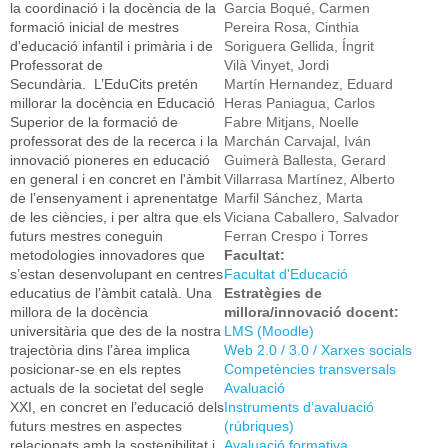
la coordinació i la docència de la
Garcia Boqué, Carmen
formació inicial de mestres
Pereira Rosa, Cinthia
d'educació infantil i primària i de
Soriguera Gellida, Íngrit
Professorat de
Vilà Vinyet, Jordi
Secundària. L’EduCits pretén
Martín Hernandez, Eduard
millorar la docència en Educació
Heras Paniagua, Carlos
Superior de la formació de
Fabre Mitjans, Noelle
professorat des de la recerca i la
Marchán Carvajal, Iván
innovació pioneres en educació
Guimerà Ballesta, Gerard
en general i en concret en l'àmbit
Villarrasa Martínez, Alberto
de l’ensenyament i aprenentatge
Marfil Sánchez, Marta
de les ciències, i per altra que els
Viciana Caballero, Salvador
futurs mestres coneguin
Ferran Crespo i Torres
metodologies innovadores que
Facultat:
s’estan desenvolupant en centres
Facultat d'Educació
educatius de l’àmbit català. Una
Estratègies de
millora de la docència
millora/innovació docent:
universitària que des de la nostra
LMS (Moodle)
trajectòria dins l’àrea implica
Web 2.0 / 3.0 / Xarxes socials
posicionar-se en els reptes
Competències transversals
actuals de la societat del segle
Avaluació
XXI, en concret en l’educació dels
Instruments d’avaluació
futurs mestres en aspectes
(rúbriques)
relacionats amb la sostenibilitat i
Avaluació formativa