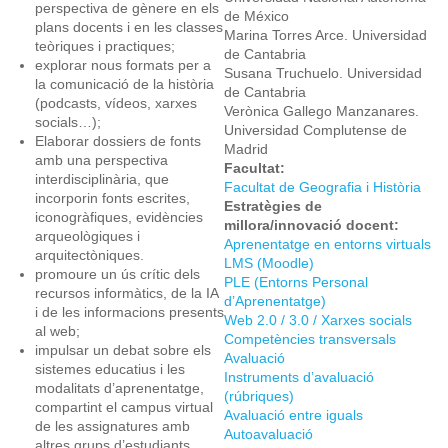
perspectiva de gènere en els
de México
plans docents i en les classes
Marina Torres Arce. Universidad
teòriques i practiques;
de Cantabria
explorar nous formats per a
Susana Truchuelo. Universidad
la comunicació de la història
de Cantabria
(podcasts, vídeos, xarxes
Verònica Gallego Manzanares.
socials…);
Universidad Complutense de
Elaborar dossiers de fonts
Madrid
amb una perspectiva
Facultat:
interdisciplinària, que
Facultat de Geografia i Història
incorporin fonts escrites,
Estratègies de
iconogràfiques, evidències
millora/innovació docent:
arqueològiques i
Aprenentatge en entorns virtuals
arquitectòniques.
LMS (Moodle)
promoure un ús crític dels
PLE (Entorns Personal
recursos informàtics, de la IA
d’Aprenentatge)
i de les informacions presents
Web 2.0 / 3.0 / Xarxes socials
al web;
Competències transversals
impulsar un debat sobre els
Avaluació
sistemes educatius i les
Instruments d’avaluació
modalitats d’aprenentatge,
(rúbriques)
compartint el campus virtual
Avaluació entre iguals
de les assignatures amb
Autoavaluació
altres grups d’estudiants