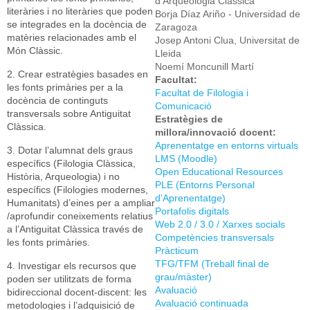
d’Arqueologia Clàssica
literàries i no literàries que poden
Borja Díaz Ariño - Universidad de
se integrades en la docència de
Zaragoza
matèries relacionades amb el
Josep Antoni Clua, Universitat de
Món Clàssic.
Lleida
Noemí Moncunill Martí
2. Crear estratègies basades en
Facultat:
les fonts primàries per a la
Facultat de Filologia i
docència de continguts
Comunicació
transversals sobre Antiguitat
Estratègies de
Clàssica.
millora/innovació docent:
Aprenentatge en entorns virtuals
3. Dotar l’alumnat dels graus
LMS (Moodle)
específics (Filologia Clàssica,
Open Educational Resources
Història, Arqueologia) i no
PLE (Entorns Personal
específics (Filologies modernes,
d’Aprenentatge)
Humanitats) d’eines per a ampliar
Portafolis digitals
/aprofundir coneixements relatius
Web 2.0 / 3.0 / Xarxes socials
a l’Antiguitat Clàssica través de
Competències transversals
les fonts primàries.
Pràcticum
TFG/TFM (Treball final de
4. Investigar els recursos que
grau/màster)
poden ser utilitzats de forma
Avaluació
bidireccional docent-discent: les
Avaluació continuada
metodologies i l’adquisició de