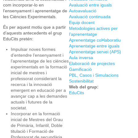
com incorporar-lo en
Avaluació entre iguals
l’ensenyament i aprenentatge de
Autoavaluació
les Ciències Experimentals.
Avaluació continuada
Equip docent
És per aquest motiu que a partir
Metodologies actives per
d’aquests antecedents el grup
l’aprenentatge
EduCits pretén:
Aprenentatge col•laboratiu
Aprenentatge entre iguals
Impulsar noves formes
Aprenentatge servei (APS)
d’entendre l’ensenyament i
Aula inversa
l’aprenentatge de les ciències
Elaboració de projectes
experimentals en la formació
Gamificació
inicial de mestres i
PBL, Casos i Simulacions
professorat considerant la
Sostenibilitat
recerca i la innovació
Web del grup:
emergent en educació per a
EduCits
avançar cap a les demandes
actuals i futures de la
societat.
Incorporar en la formació
inicial de Mestres del Grau
de Primària, Infantil, Doble
titulació i Formació de
Professorat de secundària