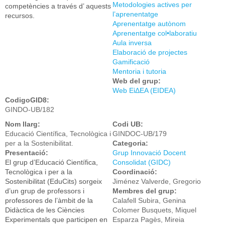
Metodologies actives per
competències a través d’ aquests
l’aprenentatge
recursos.
Aprenentatge autònom
Aprenentatge col•laboratiu
Aula inversa
Elaboració de projectes
Gamificació
Mentoria i tutoria
Web del grup:
Web ΕἰΔEΑ (EIDEA)
CodigoGID8:
GINDO-UB/182
Nom llarg:
Codi UB:
Educació Científica, Tecnològica i
GINDOC-UB/179
per a la Sostenibilitat.
Categoria:
Presentació:
Grup Innovació Docent
El grup d’Educació Científica,
Consolidat (GIDC)
Tecnològica i per a la
Coordinació:
Sostenibilitat (EduCits) sorgeix
Jiménez Valverde, Gregorio
d’un grup de professors i
Membres del grup:
professores de l’àmbit de la
Calafell Subira, Genina
Didàctica de les Ciències
Colomer Busquets, Miquel
Experimentals que participen en
Esparza Pagès, Mireia