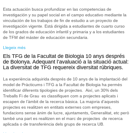
Esta actuación busca profundizar en las competencias de
investigación y su papel social en el campo educativo mediante la
vinculación de los trabajos de fin de estudio a un proyecto de
investigación vigente. Está dirigida a estudiantes de cuarto curso
de los grados de educación infantil y primaria y a los estudiantes
de TFM del máster de educación secundaria.
Llegeix més
sobre Promoción de la competencia investigadora en
estudiantes de magisterio: edumemorias en las aulas
Els TFG de la Facultat de Biologia 10 anys després
universitarias
de Bolonya. Adequant l’avaluació a la situació actual:
La diversitat de TFG requereix diversitat rúbriques.
La experiència adquirida després de 10 anys de la implantació del
model de Pràcticums i TFG a la Facultat de Biologia ha permès
identificar diferents tipologies de projectes. Així, un 30% dels
Treballs Fi de Grau es classifiquen com a projectes aplicats i
escapen de l’àmbit de la recerca bàsica. La majoria d’aquests
projectes es realitzen en entitats externes com empreses,
fundacions sense ànim de lucre, ajuntaments, Generalitat, etc però
també una part es realitzen en el marc de projectes de recerca
aplicada o de transferència dels grups de recerca UB.