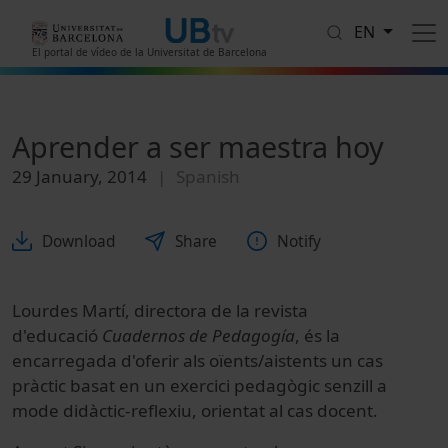
Skip to main content
EN
El portal de vídeo de la Universitat de Barcelona
Aprender a ser maestra hoy
29 January, 2014
Spanish
Download
Share
Notify
Lourdes Martí, directora de la revista
d'educació
Cuadernos de Pedagogía
, és la
encarregada d'oferir als oïents/aistents un cas
pràctic basat en un exercici pedagògic senzill a
mode didàctic-reflexiu, orientat al cas docent.