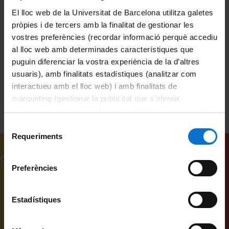
El lloc web de la Universitat de Barcelona utilitza galetes
Universitat de Barcelona
pròpies i de tercers amb la finalitat de gestionar les
Facultat de Belles Arts
congressos
vostres preferències (recordar informació perquè accediu
al lloc web amb determinades característiques que
professors
pedagogia
didàctica
puguin diferenciar la vostra experiència de la d’altres
usuaris), amb finalitats estadístiques (analitzar com
interactueu amb el lloc web) i amb finalitats de
màrqueting (gestionar la publicitat que s’ofereix
adequant-la en funció dels vostres hàbits de navegació).
Per obtenir més informació sobre les galetes podeu
Selecció
consultar la
Política de galetes del lloc web de la
Requeriments
de
Universitat de Barcelona
.
consentiment
Related videos
Preferències
Estadístiques