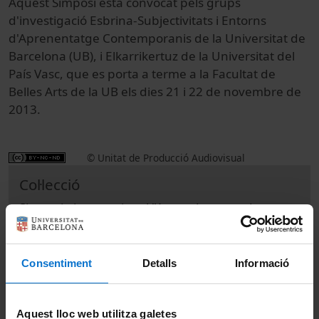
Aquest Simposi està convocat pels grups
d'investigació Esbrina-Subjectivitats i Entorns
d'Aprenentatge Contemporanis de la Universitat de
Barcelona (UB), i Elkarrikertuz de la Universitat del
País Vasc, que es porta a terme a la Facultat de
Belles Arts de la UB els dies 21 i 22 de novembre de
2013.
© Unitat de Producció Audiovisual
Col·lecció
Simposio internacional "Aprender a ser docente
en un mundo en cambio" (1r : 2013)
Consentiment
Detalls
Informació
Docència i Recerca
Arts i Humanitats
Actes
Fine Arts
Aquest lloc web utilitza galetes