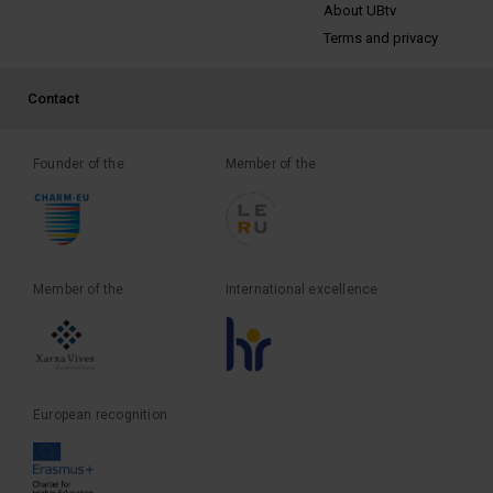
PEU 2
About UBtv
Terms and privacy
PEU 3
Contact
Founder of the
Member of the
Member of the
International excellence
European recognition