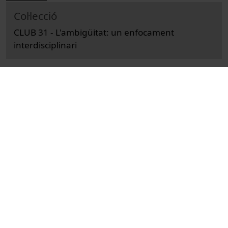
Col·lecció
CLUB 31 - L'ambigüitat: un enfocament
interdisciplinari
Docència i Recerca
Arts i Humanitats
Actes
Filologia
Universitat de Barcelona
Facultat de Filologia i Comunicació
Casanovas, Pompeu
conferències
ambigüitat
actes jurídics
recursos educatius oberts UB