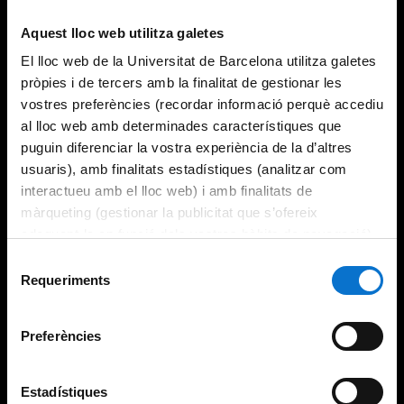
Aquest lloc web utilitza galetes
El lloc web de la Universitat de Barcelona utilitza galetes
pròpies i de tercers amb la finalitat de gestionar les
vostres preferències (recordar informació perquè accediu
al lloc web amb determinades característiques que
puguin diferenciar la vostra experiència de la d’altres
usuaris), amb finalitats estadístiques (analitzar com
interactueu amb el lloc web) i amb finalitats de
màrqueting (gestionar la publicitat que s’ofereix
adequant-la en funció dels vostres hàbits de navegació).
Per obtenir més informació sobre les galetes podeu
Selecció
consultar la
Política de galetes del lloc web de la
Requeriments
de
Universitat de Barcelona
.
consentiment
Preferències
Estadístiques