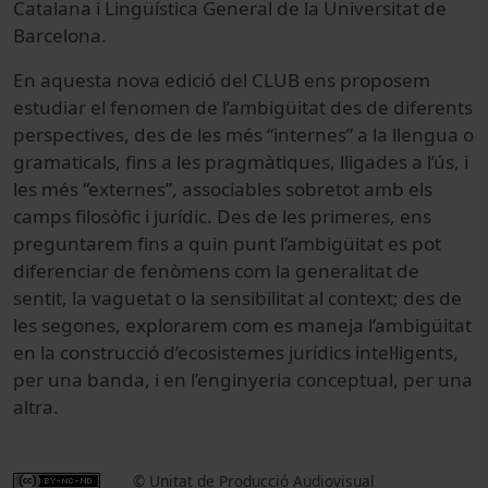
Catalana i Lingüística General de la Universitat de
Barcelona.
En aquesta nova edició del CLUB ens proposem
estudiar el fenomen de l’ambigüitat des de diferents
perspectives, des de les més “internes” a la llengua o
gramaticals, fins a les pragmàtiques, lligades a l’ús, i
les més “externes”, associables sobretot amb els
camps filosòfic i jurídic. Des de les primeres, ens
preguntarem fins a quin punt l’ambigüitat es pot
diferenciar de fenòmens com la generalitat de
sentit, la vaguetat o la sensibilitat al context; des de
les segones, explorarem com es maneja l’ambigüitat
en la construcció d’ecosistemes jurídics intel·ligents,
per una banda, i en l’enginyeria conceptual, per una
altra.
© Unitat de Producció Audiovisual