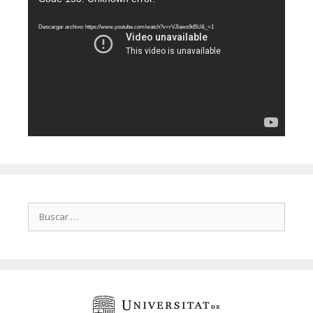
de
vídeo
Descargar archivo: https://www.youtube.com/watch?v=rVJlaws9d5U&_=1