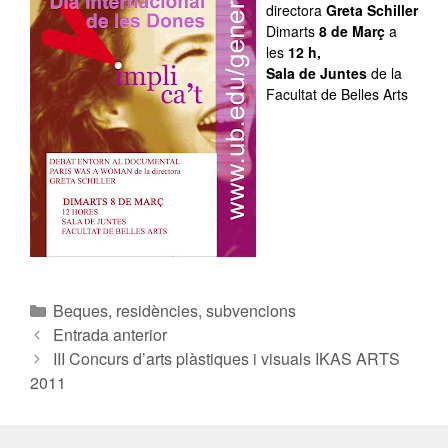
directora
Greta Schiller
Dimarts
8 de Març
a
les
12 h,
Sala de Juntes
de la
Facultat de Belles Arts
Beques, residències, subvencions
Entrada anterior
III Concurs d’arts plàstiques i visuals IKAS ARTS
2011