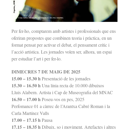
Per fer-ho, comptarem amb artistes i professionals que ens
oferiran propostes que combinen teoria i pràctica, en un
format pensat per activar el debat, el pensament crític i
l’acció artística. Les jornades volen ser, alhora, un espai
per estudiar l’art i per fer-lo.
DIMECRES 7 DE MAIG DE 2025
15.00 – 15.30 h
Presentació de les jornades
15.30 – 16.50 h
Una línia recta de 10.000 dibuixos
Lluís Alabern. Artista i Cap de Museografia del MNAC
16.50 – 17.00 h
Poseu-vos en pes, 2025
Perfomance 01 a càrrec de l’Arantxa Cabré Roman i la
Carla Martínez Valls
17.00 – 17.15 h
Pausa
17.15 – 18.35 h
Dibuix, so i moviment. Artefactes i altres