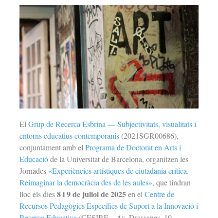
El
Grup de Recerca Esbrina — Subjectivitats, visualitats i
entorns educatius contemporanis
(2021SGR00686),
conjuntament amb el
Programa de Doctorat en Arts i
Educació
de la Universitat de Barcelona, organitzen les
Jornades
«Experiències artístiques de ciutadania crítica.
Reimaginar la democràcia des de les aules»
, que tindran
8 i 9 de juliol de 2025
lloc els dies
en el
Centre de
Recursos Pedagògics Específics de Suport a la Innovació i
Recerca Educativa
(CESIRE – Av. Drassanes, 10.