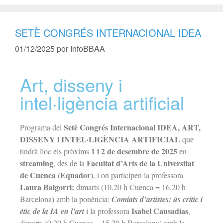
SETÈ CONGRÉS INTERNACIONAL IDEA
01/12/2025
por
InfoBBAA
Art, disseny i
intel·ligència artificial
Setè Congrés Internacional IDEA, ART,
Programa del
DISSENY i INTEL·LIGÈNCIA ARTIFICIAL
que
1 i 2 de desembre de 2025
tindrà lloc els pròxims
en
streaming
Facultat d’Arts de la Universitat
, des de la
de Cuenca (Equador)
, i on participen la professora
Laura Baigorri:
dimarts (10.20 h Cuenca = 16.20 h
Barcelona) amb la ponència:
Comiats d’artistes: ús crític i
Isabel Causadias
ètic de la IA en l’art
i la professora
,
dimarts (9.20 h Cuenca = 15.20 h Barcelona) amb la