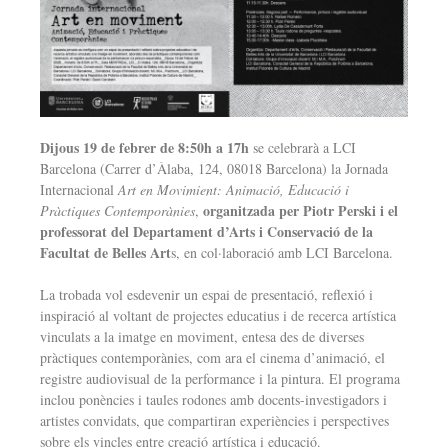
Dijous 19 de febrer de 8:50h a 17h
se celebrarà a LCI
Barcelona (Carrer d’Àlaba, 124, 08018 Barcelona) la Jornada
Internacional
Art en Movimient: Animació, Educació i
organitzada per Piotr Perski i el
Pràctiques Contemporànies
,
professorat del Departament d’Arts i Conservació de la
Facultat de Belles Art
s, en col·laboració amb LCI Barcelona.
La trobada vol esdevenir un espai de presentació, reflexió i
inspiració al voltant de projectes educatius i de recerca artística
vinculats a la imatge en moviment, entesa des de diverses
pràctiques contemporànies, com ara el cinema d’animació, el
registre audiovisual de la performance i la pintura. El programa
inclou ponències i taules rodones amb docents-investigadors i
artistes convidats, que compartiran experiències i perspectives
sobre els vincles entre creació artística i educació.