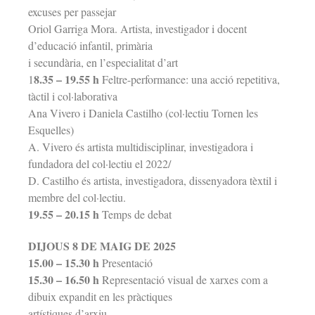
excuses per passejar
Oriol Garriga Mora. Artista, investigador i docent
d’educació infantil, primària
i secundària, en l’especialitat d’art
8.35 – 19.55 h
1
Feltre-performance: una acció repetitiva,
tàctil i col·laborativa
Ana Vivero i Daniela Castilho (col·lectiu Tornen les
Esquelles)
A. Vivero és artista multidisciplinar, investigadora i
fundadora del col·lectiu el 2022/
D. Castilho és artista, investigadora, dissenyadora tèxtil i
membre del col·lectiu.
19.55 – 20.15 h
Temps de debat
DIJOUS 8 DE MAIG DE 2025
15.00 – 15.30 h
Presentació
15.30 – 16.50 h
Representació visual de xarxes com a
dibuix expandit en les pràctiques
artístiques d’arxiu