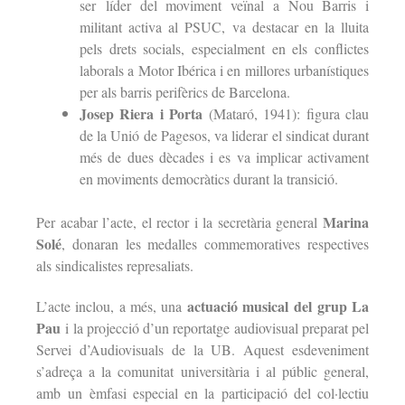
ser líder del moviment veïnal a Nou Barris i
militant activa al PSUC, va destacar en la lluita
pels drets socials, especialment en els conflictes
laborals a Motor Ibérica i en millores urbanístiques
per als barris perifèrics de Barcelona.
Josep Riera i Porta
(Mataró, 1941): figura clau
de la Unió de Pagesos, va liderar el sindicat durant
més de dues dècades i es va implicar activament
en moviments democràtics durant la transició.
Marina
Per acabar l’acte, el rector i la secretària general
Solé
, donaran les medalles commemoratives respectives
als sindicalistes represaliats.
actuació musical del grup La
L’acte inclou, a més, una
Pau
i la projecció d’un reportatge audiovisual preparat pel
Servei d’Audiovisuals de la UB. Aquest esdeveniment
s’adreça a la comunitat universitària i al públic general,
amb un èmfasi especial en la participació del col·lectiu