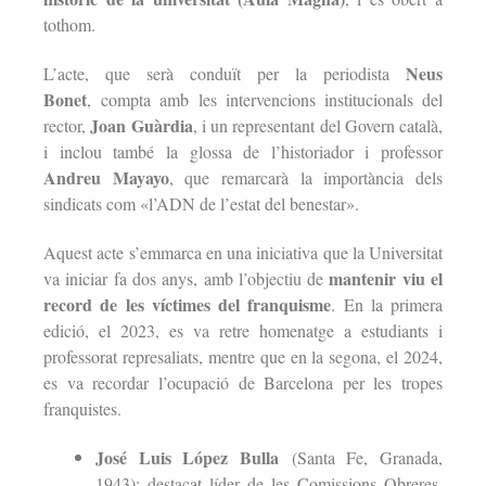
tothom.
Neus
L’acte, que serà conduït per la periodista
Bonet
, compta amb les intervencions institucionals del
Joan Guàrdia
rector,
, i un representant del Govern català,
i inclou també la glossa de l’historiador i professor
Andreu Mayayo
, que remarcarà la importància dels
sindicats com «l’ADN de l’estat del benestar».
Aquest acte s’emmarca en una iniciativa que la Universitat
mantenir viu el
va iniciar fa dos anys, amb l’objectiu de
record de les víctimes del franquisme
. En la primera
edició, el 2023, es va retre homenatge a estudiants i
professorat represaliats, mentre que en la segona, el 2024,
es va recordar l’ocupació de Barcelona per les tropes
franquistes.
José Luis López Bulla
(Santa Fe, Granada,
1943): destacat líder de les Comissions Obreres,