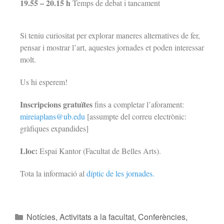
19.55 – 20.15 h
Temps de debat i tancament
Si teniu curiositat per explorar maneres alternatives de fer,
pensar i mostrar l’art, aquestes jornades et poden interessar
molt.
Us hi esperem!
Inscripcions gratuïtes
fins a completar l’aforament:
mireiaplans@ub.edu
[assumpte del correu electrònic:
gràfiques expandides]
Lloc:
Espai Kantor (Facultat de Belles Arts).
Tota la informació al
díptic de les jornades.
Notícies
,
Activitats a la facultat
,
Conferències,