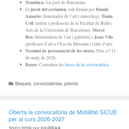
Temàtica:
La gent de Barcelona.
jurat del certamen
Damià
El
està format per
Amorós
Tònia
(historiador de l’art i museòleg),
Coll
(artista i professora de la Facultat de Belles
Mercè
Arts de la Universitat de Barcelona),
Ros
Joan Vila
(historiadora de l’art i galerista) i
(professor d’art a l’Escola Massana i crític d’art).
Termini de presentació de les obres:
Fins a l’11
de maig de 2026.
Bases:
Consulteu les
bases de la convocatòria.
Beques, convocatòries, premis
Oberta la convocatòria de Mobilitat SICUE
per al curs 2026-2027
30/01/2026
por
InfoBBAA