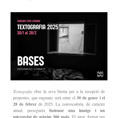
Textografia
obre la seva bústia per a la recepció de
30 de gener i el
propostes, que enguany serà entre el
28 de febrer
de 2025. La convocatòria, de caràcter
fusionar una imatge i un
anual, persegueix
microrelat de màxim 300 mots
. El jurat, format per