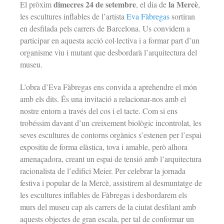
dimecres 24 de setembre
la Mercè
El pròxim
, el dia de
,
les escultures inflables de l’artista
Eva Fàbregas
sortiran
en desfilada pels carrers de Barcelona. Us convidem a
participar en aquesta acció col·lectiva i a formar part d’un
organisme viu i mutant que desbordarà l’arquitectura del
museu.
L’obra d’Eva Fàbregas ens convida a aprehendre el món
amb els dits. És una invitació a relacionar-nos amb el
nostre entorn a través del cos i el tacte. Com si ens
trobéssim davant d’un creixement biològic incontrolat, les
seves escultures de contorns orgànics s’estenen per l’espai
expositiu de forma elàstica, tova i amable, però alhora
amenaçadora, creant un espai de tensió amb l’arquitectura
racionalista de l’edifici Meier. Per celebrar la jornada
festiva i popular de la Mercè, assistirem al desmuntatge de
les escultures inflables de Fàbregas i desbordarem els
murs del museu cap als carrers de la ciutat desfilant amb
aquests objectes de gran escala, per tal de conformar un