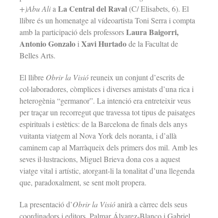
La Central del Raval
+)Abu Ali
a
(C/ Elisabets, 6). El
llibre és un homenatge al vídeoartista Toni Serra i compta
Laura Baigorri,
amb la participació dels professors
Antonio Gonzalo
Xavi Hurtado
i
de la Facultat de
Belles Arts.
El llibre
Obrir la Visió
reuneix un conjunt d’escrits de
col·laboradores, còmplices i diverses amistats d’una rica i
heterogènia “germanor”. La intenció era entreteixir veus
per traçar un recorregut que travessa tot tipus de paisatges
espirituals i estètics: de la Barcelona de finals dels anys
vuitanta viatgem al Nova York dels noranta, i d’allà
caminem cap al Marràqueix dels primers dos mil. Amb les
seves il·lustracions, Miguel Brieva dona cos a aquest
viatge vital i artístic, atorgant-li la tonalitat d’una llegenda
que, paradoxalment, se sent molt propera.
La presentació d’
Obrir la Visió
anirà a càrrec dels seus
coordinadors i editors, Palmar Álvarez-Blanco i Gabriel