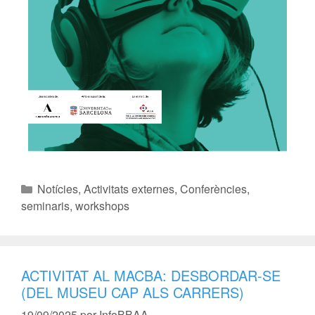
Notícies
,
Activitats externes
,
Conferències,
seminaris, workshops
ACTIVITAT AL MACBA: DESBORDAR-SE
(DEL MUSEU CAP ALS CARRERS)
19/09/2025
por
InfoBBAA