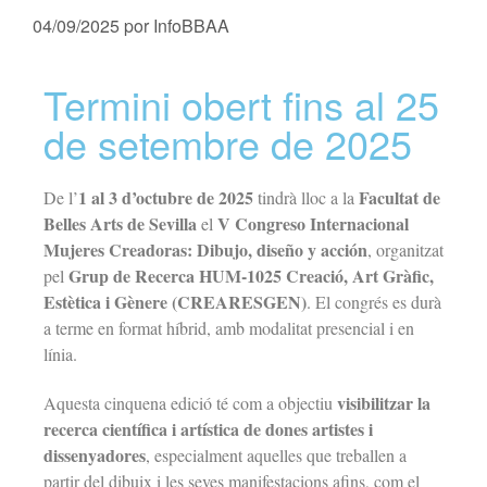
04/09/2025
por
InfoBBAA
Termini obert fins al 25
de setembre de 2025
1 al 3 d’octubre de 2025
Facultat de
De l’
tindrà lloc a la
Belles Arts de Sevilla
V Congreso Internacional
el
Mujeres Creadoras: Dibujo, diseño y acción
, organitzat
Grup de Recerca HUM-1025 Creació, Art Gràfic,
pel
Estètica i Gènere (CREARESGEN)
. El congrés es durà
a terme en format híbrid, amb modalitat presencial i en
línia.
visibilitzar la
Aquesta cinquena edició té com a objectiu
recerca científica i artística de dones artistes i
dissenyadores
, especialment aquelles que treballen a
partir del dibuix i les seves manifestacions afins, com el