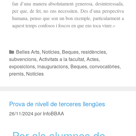
fan d’una manera absolutament generosa, desinteressada,
per que, de fet, no ens necessiten. Des d’una perspectiva
humana, penso que son un bon exemple, particularment a
aquest temps confosos i foscos en que ens toca viure.»
Belles Arts
,
Notícies
,
Beques, residències,
subvencions
,
Activitats a la facultat
,
Actes,
exposicions, inauguracions
,
Beques, convocatòries,
premis
,
Notícies
Prova de nivell de terceres llengües
26/11/2024
por
InfoBBAA
Per als alumnes de