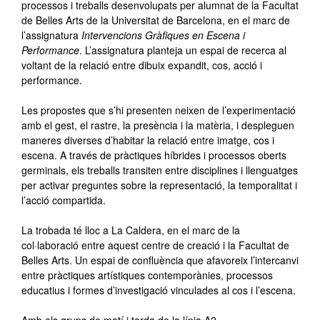
processos i treballs desenvolupats per alumnat de la Facultat
de Belles Arts de la Universitat de Barcelona, en el marc de
l’assignatura
Intervencions Gràfiques en Escena i
Performance
. L’assignatura planteja un espai de recerca al
voltant de la relació entre dibuix expandit, cos, acció i
performance.
Les propostes que s’hi presenten neixen de l’experimentació
amb el gest, el rastre, la presència i la matèria, i despleguen
maneres diverses d’habitar la relació entre imatge, cos i
escena. A través de pràctiques híbrides i processos oberts
germinals, els treballs transiten entre disciplines i llenguatges
per activar preguntes sobre la representació, la temporalitat i
l’acció compartida.
La trobada té lloc a La Caldera, en el marc de la
col·laboració entre aquest centre de creació i la Facultat de
Belles Arts. Un espai de confluència que afavoreix l’intercanvi
entre pràctiques artístiques contemporànies, processos
educatius i formes d’investigació vinculades al cos i l’escena.
Amb els grups de matí i tarda de la línia A2