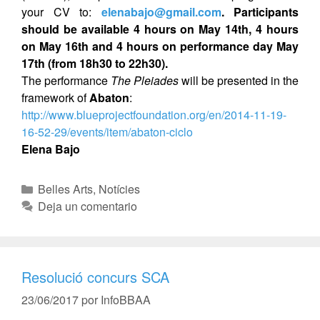
your CV to:
elenabajo@gmail.com
. Participants
should be available 4 hours on May 14th, 4 hours
on May 16th and 4 hours on performance day May
17th (from 18h30 to 22h30).
The performance
The Pleiades
will be presented in the
framework of
Abaton
:
http://www.blueprojectfoundation.org/en/2014-11-19-
16-52-29/events/item/abaton-ciclo
Elena Bajo
Belles Arts
,
Notícies
Deja un comentario
Resolució concurs SCA
23/06/2017
por
InfoBBAA