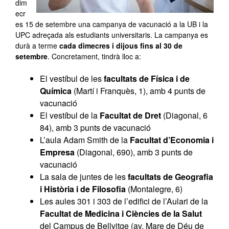
dim
ecr
es 15 de setembre una campanya de vacunació a la UB i la
UPC adreçada als estudiants universitaris. La campanya es
durà a terme
cada dimecres i dijous fins al 30 de
setembre
. Concretament, tindrà lloc a:
El vestíbul de les
facultats de Física i de
Química
(Martí i Franquès, 1), amb 4 punts de
vacunació
El vestíbul de la
Facultat de Dret
(Diagonal, 6
84), amb 3 punts de vacunació
L’aula Adam Smith de la
Facultat d’Economia i
Empresa
(Diagonal, 690), amb 3 punts de
vacunació
La sala de juntes de les
facultats de Geografia
i Història i de Filosofia
(Montalegre, 6)
Les aules 301 i 303 de l’edifici de l’Aulari de la
Facultat de Medicina i Ciències de la Salut
del Campus de Bellvitge (av. Mare de Déu de