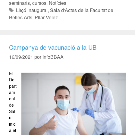
seminaris, cursos
,
Notícies
Lliçó inaugural
,
Sala d'Actes de la Facultat de
Belles Arts
,
Pilar Vélez
Campanya de vacunació a la UB
16/09/2021
por
InfoBBAA
El
De
part
am
ent
de
Sal
ut
inici
a el