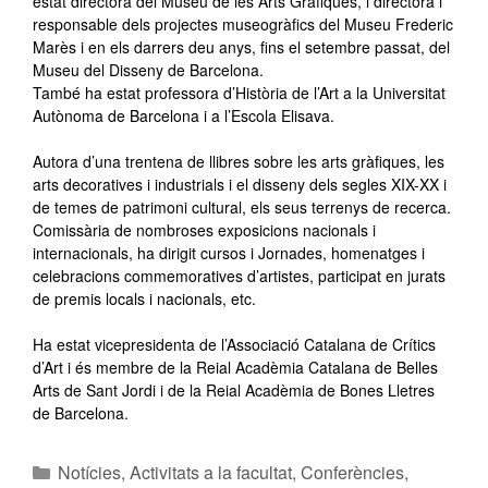
estat directora del Museu de les Arts Gràfiques, i directora i
responsable dels projectes museogràfics del Museu Frederic
Marès i en els darrers deu anys, fins el setembre passat, del
Museu del Disseny de Barcelona.
També ha estat professora d’Història de l’Art a la Universitat
Autònoma de Barcelona i a l’Escola Elisava.
Autora d’una trentena de llibres sobre les arts gràfiques, les
arts decoratives i industrials i el disseny dels segles XIX-XX i
de temes de patrimoni cultural, els seus terrenys de recerca.
Comissària de nombroses exposicions nacionals i
internacionals, ha dirigit cursos i Jornades, homenatges i
celebracions commemoratives d’artistes, participat en jurats
de premis locals i nacionals, etc.
Ha estat vicepresidenta de l’Associació Catalana de Crítics
d’Art i és membre de la Reial Acadèmia Catalana de Belles
Arts de Sant Jordi i de la Reial Acadèmia de Bones Lletres
de Barcelona.
Notícies
,
Activitats a la facultat
,
Conferències,