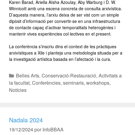
Karen Barad, Ariella Aïsha Azoulay, Aby Warburg i D. W.
Winnicott amb una escena concreta de consulta arxivística.
D’aquesta manera, l’arxiu deixa de ser vist com un simple
dipòsit d’informació per convertir-se en una infraestructura
de contacte capaç d’activar temporalitats heterogènies i
mantenir vives experiències col·lectives en el present.
La conferència s’inscriu dins el context de les pràctiques
arxivístiques a Xile i planteja una metodologia situada per a
la investigació artística basada en l’afectació i la cura.
Belles Arts
,
Conservació-Restauració
,
Activitats a
la facultat
,
Conferències, seminaris, workshops
,
Notícies
Nadala 2024
19/12/2024
por
InfoBBAA