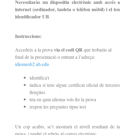
Necessitaràs un dispositiu electrònic amb accés a
internet (ordinador, tauleta o telèfon mòbil) i el teu
identificador UB
.
Instruccions:
via el codi QR
Accedeix a la prova
que trobaràs al
final de la presentació o entrant a l’adreça:
idiomesb2.ub.edu
identifica’t
indica si tens algun certificat oficial de terceres
llengües
tria en quin idioma vols fer la prova
respon les preguntes tipus test
Un cop acabis, se’t mostrarà el nivell resultant de la
prova, i també el rebràs al correu electrònic.