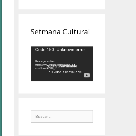
Setmana Cultural
Reproductor
Code 150: Unknown error.
de
vídeo
Descargar archivo:
https://www.youtube.com/watch?
v=rVJlaws9d5U&_=1