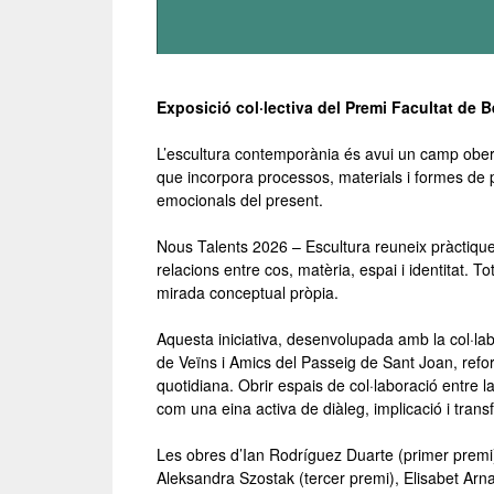
Exposició col·lectiva del Premi Facultat de B
L’escultura contemporània és avui un camp obert i 
que incorpora processos, materials i formes de 
emocionals del present.
Nous Talents 2026 – Escultura reuneix pràctique
relacions entre cos, matèria, espai i identitat. 
mirada conceptual pròpia.
Aquesta iniciativa, desenvolupada amb la col·lab
de Veïns i Amics del Passeig de Sant Joan, reforç
quotidiana. Obrir espais de col·laboració entre la 
com una eina activa de diàleg, implicació i trans
Les obres d’Ian Rodríguez Duarte (primer premi
Aleksandra Szostak (tercer premi), Elisabet Arn