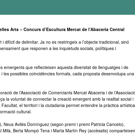
elles Arts – Concurs d’Escultura Mercat de l’Abaceria Central
difícil de delimitar. Ja no es restringeix a l’objecte tradicional, sinó
pensament que responen a les inquietuds socials, polítiques i
s emergents que reflecteixen aquesta diversitat de llenguatges i de
Tot i les possibles coincidències formals, cada proposta desenvolupa una
oració de l’Associació de Comerciants Mercat Abaceria i de l’Associaci
a la voluntat de connectar la creació emergent amb la realitat social i
Facultat, el territori i la ciutadania permet entendre la pràctica artística
formació cultural.
), Neus Avilés Domínguez (segon premi i premi Patricia Cancelo),
al Milà, Berta Mompó Tena i Marta Martín Rey (accèssits) comparteixe