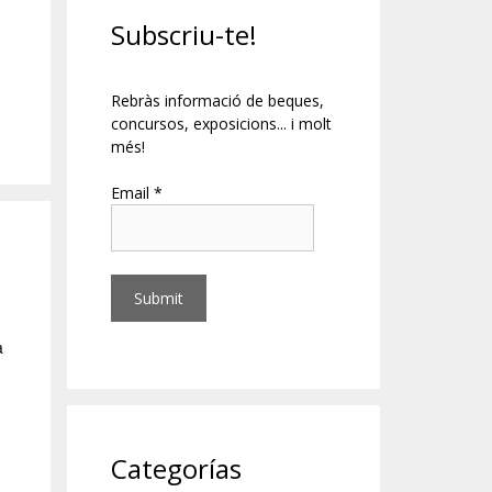
Subscriu-te!
Rebràs informació de beques,
concursos, exposicions... i molt
més!
Email *
a
Categorías