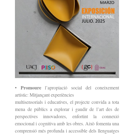
Promoure
•
l’apropiació social del coneixement
artístic: Mitjançant experiències
multisensorials i educatives, el projecte convida a tota
mena de públics a explorar i gaudir de l’art des de
perspectives innovadores, enfortint la connexió
emocional i cognitiva amb les obres. Això fomenta una
comprensió més profunda i accessible dels llenguatges