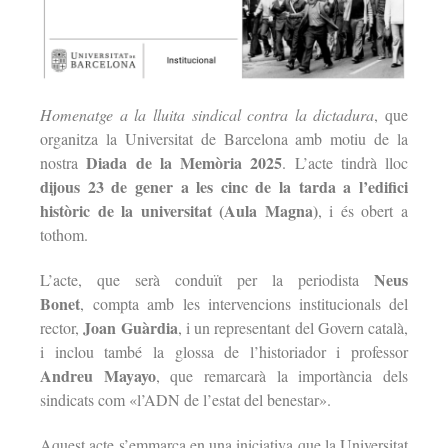
Homenatge a la lluita sindical contra la dictadura
, que
organitza la Universitat de Barcelona amb motiu de la
Diada de la Memòria 2025
nostra
. L’acte tindrà lloc
dijous 23 de gener a les cinc de la tarda a l’edifici
històric de la universitat (Aula Magna)
, i és obert a
tothom.
Neus
L’acte, que serà conduït per la periodista
Bonet
, compta amb les intervencions institucionals del
Joan Guàrdia
rector,
, i un representant del Govern català,
i inclou també la glossa de l’historiador i professor
Andreu Mayayo
, que remarcarà la importància dels
sindicats com «l’ADN de l’estat del benestar».
Aquest acte s’emmarca en una iniciativa que la Universitat