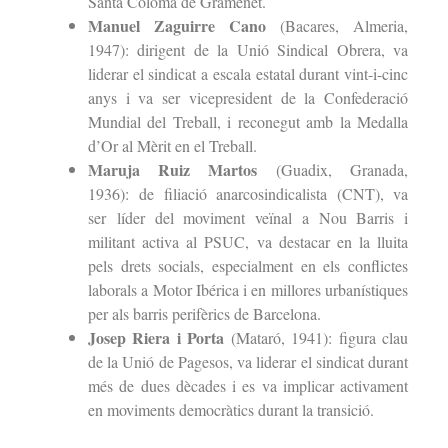
Santa Coloma de Gramenet.
Manuel Zaguirre Cano
(Bacares, Almeria,
1947): dirigent de la Unió Sindical Obrera, va
liderar el sindicat a escala estatal durant vint-i-cinc
anys i va ser vicepresident de la Confederació
Mundial del Treball, i reconegut amb la Medalla
d’Or al Mèrit en el Treball.
Maruja Ruiz Martos
(Guadix, Granada,
1936): de filiació anarcosindicalista (CNT), va
ser líder del moviment veïnal a Nou Barris i
militant activa al PSUC, va destacar en la lluita
pels drets socials, especialment en els conflictes
laborals a Motor Ibérica i en millores urbanístiques
per als barris perifèrics de Barcelona.
Josep Riera i Porta
(Mataró, 1941): figura clau
de la Unió de Pagesos, va liderar el sindicat durant
més de dues dècades i es va implicar activament
en moviments democràtics durant la transició.