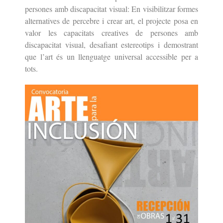
persones amb discapacitat visual: En visibilitzar formes
alternatives de percebre i crear art, el projecte posa en
valor les capacitats creatives de persones amb
discapacitat visual, desafiant estereotips i demostrant
que l’art és un llenguatge universal accessible per a
tots.