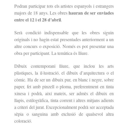
Podran participar tots els artistes espanyols i estrangers
hauran de ser enviades
majors de 18
anys. Les obres
entre el 12 i el 28 d’abril
.
Serà condició indispensable que les obres siguin
originals i no hagin
estat presentades anteriorment a un
altre concurs o exposició. Només
es pot presentar una
obra per participant. La temàtica és lliure.
Dibuix contemporani lliure, que inclou les arts
plàstiques, la il·lustració,
el dibuix d’arquitectura o el
còmic. Ha de ser un dibuix pur, en blanc
i negre, sobre
paper, fet amb pinzell o ploma, preferentment en tinta
xinesa i podrà, així mateix, ser admès el dibuix en
llapis, estilogràfica,
tinta corrent i altres mitjans adients
a criteri del jurat. Excepcionalment
podrà ser acceptada
sèpia o sanguina amb exclusió de qualsevol altra
coloració.