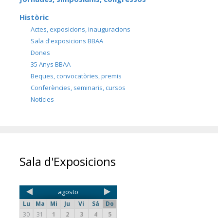
Històric
Actes, exposicions, inauguracions
Sala d'exposicions BBAA
Dones
35 Anys BBAA
Beques, convocatòries, premis
Conferències, seminaris, cursos
Notícies
Sala d'Exposicions
agosto
Lu
Ma
Mi
Ju
Vi
Sá
Do
30
31
1
2
3
4
5