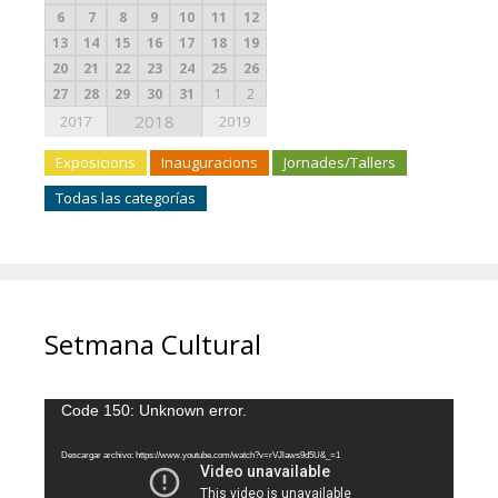
6
7
8
9
10
11
12
13
14
15
16
17
18
19
20
21
22
23
24
25
26
27
28
29
30
31
1
2
2018
2017
2019
Exposicions
Inauguracions
Jornades/Tallers
Todas las categorías
Setmana Cultural
Reproductor
Code 150: Unknown error.
de
vídeo
Descargar archivo: https://www.youtube.com/watch?v=rVJlaws9d5U&_=1