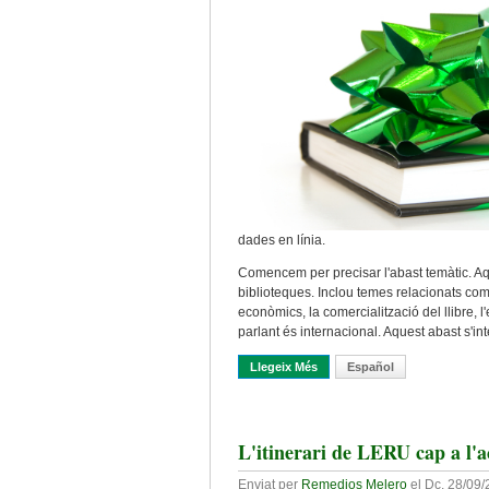
dades en línia.
Comencem per precisar l'abast temàtic. Aque
biblioteques. Inclou temes relacionats com l
econòmics, la comercialització del llibre, l
parlant és internacional. Aquest abast s'in
Llegeix Més
Sobre Bibliografia Internacion
Español
L'itinerari de LERU cap a l'a
Enviat per
Remedios Melero
el
Dc, 28/09/