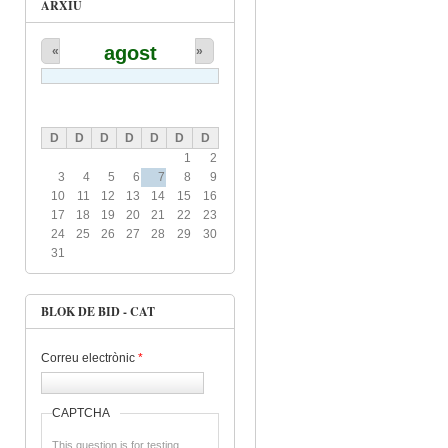
ARXIU
agost
«
»
D
D
D
D
D
D
D
1
2
3
4
5
6
7
8
9
10
11
12
13
14
15
16
17
18
19
20
21
22
23
24
25
26
27
28
29
30
31
BLOK DE BID - CAT
Correu electrònic
*
CAPTCHA
This question is for testing