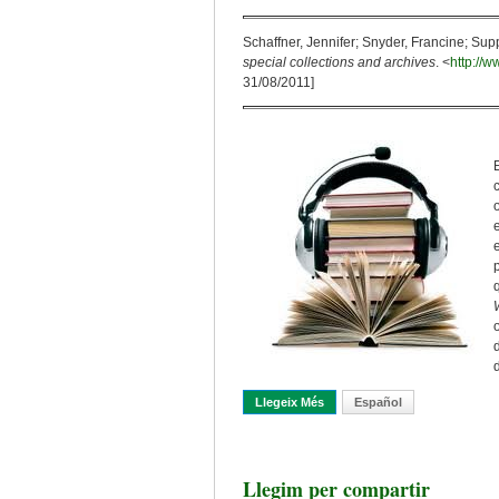
Schaffner, Jennifer; Snyder, Francine; Su
special collections and archives
. <
http://w
31/08/2011]
Llegeix Més
Sobre Política De Digitalitza
Español
Llegim per compartir