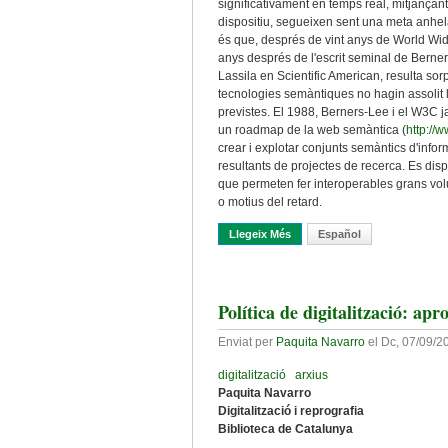
significativament en temps real, mitjançan
dispositiu, segueixen sent una meta anhela
és que, després de vint anys de World Wi
anys després de l'escrit seminal de Berner
Lassila en Scientific American, resulta sor
tecnologies semàntiques no hagin assolit 
previstes. El 1988, Berners-Lee i el W3C j
un roadmap de la web semàntica (
http://
crear i explotar conjunts semàntics d'info
resultants de projectes de recerca. Es dis
que permeten fer interoperables grans volu
o motius del retard.
Llegeix Més
Sobre Web Semàntica A Les Bi
Español
Política de digitalització: ap
Enviat per
Paquita Navarro
el
Dc, 07/09/20
digitalització
arxius
Paquita Navarro
Digitalització i reprografia
Biblioteca de Catalunya