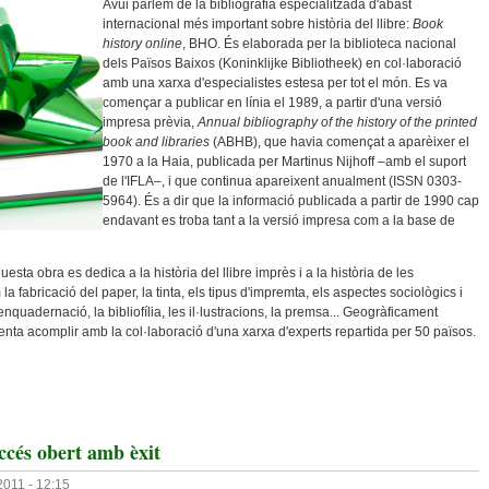
Avui parlem de la bibliografia especialitzada d'abast
internacional més important sobre història del llibre:
Book
history online
, BHO. És elaborada per la biblioteca nacional
dels Països Baixos (Koninklijke Bibliotheek) en col·laboració
amb una xarxa d'especialistes estesa per tot el món. Es va
començar a publicar en línia el 1989, a partir d'una versió
impresa prèvia,
Annual bibliography of the history of the printed
book and libraries
(ABHB), que havia començat a aparèixer el
1970 a la Haia, publicada per Martinus Nijhoff –amb el suport
de l'IFLA–, i que continua apareixent anualment (ISSN 0303-
5964). És a dir que la informació publicada a partir de 1990 cap
endavant es troba tant a la versió impresa com a la base de
sta obra es dedica a la història del llibre imprès i a la història de les
a fabricació del paper, la tinta, els tipus d'impremta, els aspectes sociològics i
'enquadernació, la bibliofília, les il·lustracions, la premsa... Geogràficament
tenta acomplir amb la col·laboració d'una xarxa d'experts repartida per 50 països.
al Sobre Història Del Llibre: "Book History Online"
ccés obert amb èxit
2011 - 12:15