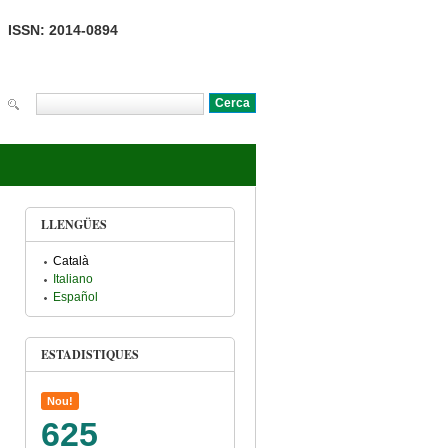
ISSN: 2014-0894
Cerca
Formulari de cerca
LLENGÜES
Català
Italiano
Español
ESTADISTIQUES
Nou!
625