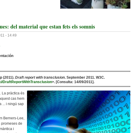
p A L'accés Obert Amb Èxit
es: del material que estan fets els somnis
011 - 14:49
a
entación
p (2011).
Draft report with transclusion
. September 2011. W3C.
iki/DraftReportWithTransclusion
>. [Consulta: 14/09/2011].
. La pràctica és
 aquest cas hem
 ... i ningú sap
im Berners-Lee,
es promeses de
màntica i