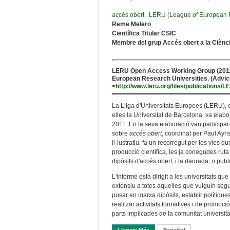
accés obert
LERU (League of European R
Reme Melero
Científica Titular CSIC
Membre del grup Accés obert a la Ciènci
LERU Open Access Working Group (201
European Research Universities. (Advice
<
http://www.leru.org/files/publicatio
La Lliga d'Universitats Europees (LERU), 
elles la Universitat de Barcelona, va elabo
2011. En la seva elaboració van participar
sobre
accés obert
, coordinat per Paul Ayri
il·lustratiu, fa un recorregut per les vies 
producció científica, les ja conegudes ruta 
dipòsits d'accés obert, i la daurada, o publ
L'informe està dirigit a les universitats q
extensiu a totes aquelles que vulguin se
posar en marxa dipòsits, establir polítique
realitzar activitats formatives i de promoció
parts implicades de la comunitat università