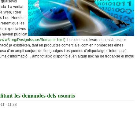
t qualsevol
da. La veritat
de Web, i deu
s-Lee, Hendler i
prenent que les
les expectatives
a havien publicat
www.w3.org/DesignIssues/Semantic.html
). Les eines software necessàries per
rmació ja existeixen, tant en productes comercials, com en nombroses eines
posa d'un ampli conjunt de llenguatges i esquemes d'etiquetatge d'informació,
ms d'informació ... amb tot això disponible, en algun lloc ha de trobar-se el motiu
blioteques: Del Material Que Estan Fets Els Somnis
rofitant les demandes dels usuaris
11 - 11:38