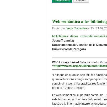
Llegeix Més
Sobre L'itinerari De LERU Ca
Español
Web semàntica a les bibliotequ
Enviat per
Jesús Tramullas
el
Dc, 21/09/2
biblioteques
dades
comunitat semàntic
Jesús Tramullas
Departamento de Ciencias de la Docum
Universidad de Zaragoza
W3C Library Linked Data Incubator Grou
<
http://www.w3.org/2005/Incubator/lld/w
"La teoria és quan se sap tot i res funciona
quan tot funciona i ningú sap per què. En
combinat la teoria i la pràctica: res funciona
per què." (Albert Einstein)
La web semàntica, el paradís somiat de T
està tardant en arribar més del previst. L
l'accés a la informació interrelacionada se