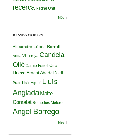
recerca
Regne Unit
Més
RESSENYADORS
Alexandre López-Borrull
Candela
Anna Villarroya
Ollé
Ciro
Carme Fenoll
Llueca
Ernest Abadal
Jordi
Lluís
Prats
Lluís Agustí
Anglada
Maite
Comalat
Remedios Melero
Ángel Borrego
Més