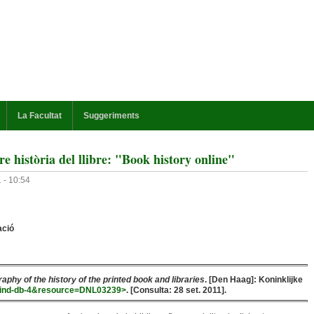
La Facultat
Suggeriments
re història del llibre: "Book history online"
 - 10:54
ació
raphy of the history of the printed book and libraries
. [Den Haag]: Koninklijke
nc=find-db-4&resource=DNL03239>
. [Consulta: 28 set. 2011].