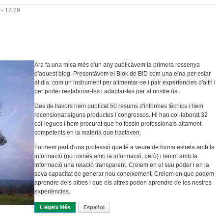
 - 12:29
Ara fa una mica més d'un any publicàvem la primera ressenya
d'aquest blog. Presentàvem el Blok de BiD com una eina per estar
al dia, com un instrument per alimentar-se i pair experiències d'altri i
per poder reelaborar-les i adaptar-les per al nostre ús.
Des de llavors hem publicat 50 resums d'informes tècnics i hem
recensionat alguns productes i congressos. Hi han col·laborat 32
col·legues i hem procurat que ho fessin professionals altament
competents en la matèria que tractàven.
Formem part d'una professió que té a veure de forma estreta amb la
informació (no només amb la informació, però) i tenim amb la
informació una relació transparent. Creiem en el seu poder i en la
seva capacitat de generar nou coneixement. Creiem en que podem
aprendre dels altres i que els altres poden aprendre de les nostres
experiències.
Llegeix Més
Sobre Llegim Per Compartir
Español