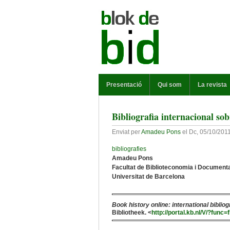
Vés al contingut
MENÚ PRINCIPAL
Presentació
Qui som
La revista
Bibliografia internacional sob
Enviat per
Amadeu Pons
el
Dc, 05/10/2011
bibliografies
Amadeu Pons
Facultat de Biblioteconomia i Document
Universitat de Barcelona
Book history online: international bibliog
Bibliotheek. <
http://portal.kb.nl/V/?fu