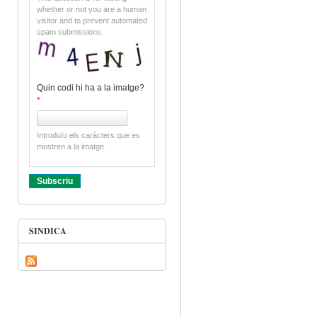
whether or not you are a human
visitor and to prevent automated
spam submissions.
Quin codi hi ha a la imatge?
*
Introduïu els caràcters que es
mostren a la imatge.
SINDICA