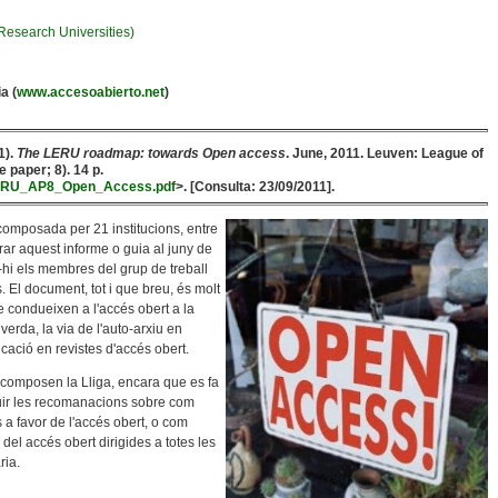
esearch Universities)
a (
www.accesoabierto.net
)
1).
The LERU roadmap: towards Open access
. June, 2011. Leuven: League of
 paper; 8). 14 p.
ns/LERU_AP8_Open_Access.pdf
>. [Consulta: 23/09/2011].
composada per 21 institucions, entre
rar aquest informe o guia al juny de
-hi els membres del grup de treball
s. El document, tot i que breu, és molt
que condueixen a l'accés obert a la
verda, la via de l'auto-arxiu en
icació en revistes d'accés obert.
ue composen la Lliga, encara que es fa
guir les recomanacions sobre com
s a favor de l'accés obert, o com
 del accés obert dirigides a totes les
ria.