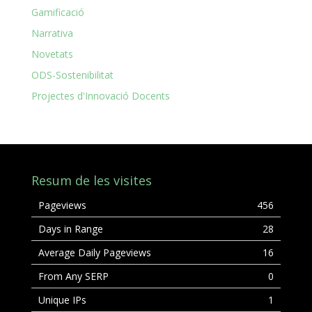
Gamificació
Narrativa
Novetats
ODS-Sostenibilitat
Projectes d'Innovació Docents
Resum de les visites
Pageviews
456
Days in Range
28
Average Daily Pageviews
16
From Any SERP
0
Unique IPs
1