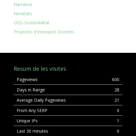
Narrativa
Novetats
ODS-Sostenibilitat
Projectes d'Innovació Docents
Resum de les visites
Pageviews
600
Days in Range
28
Average Daily Pageviews
21
From Any SERP
0
Unique IPs
1
Last 30 minutes
0