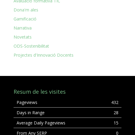
Avaluació formativa TIC
Dona'm ales
Gamificació
Narrativa
Novetats
ODS-Sostenibilitat
Projectes d'Innovació Docents
Resum de les visites
Pageviews
432
Days in Range
28
Average Daily Pageviews
15
From Any SERP
0