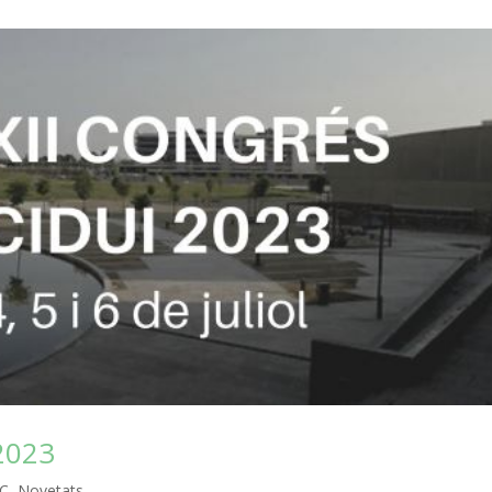
 2023
IC
,
Novetats