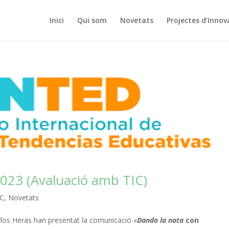
Inici
Qui som
Novetats
Projectes d’Innov
023 (Avaluació amb TIC)
IC
,
Novetats
rlos Heras han presentat la comunicació «
Dando la nota
con