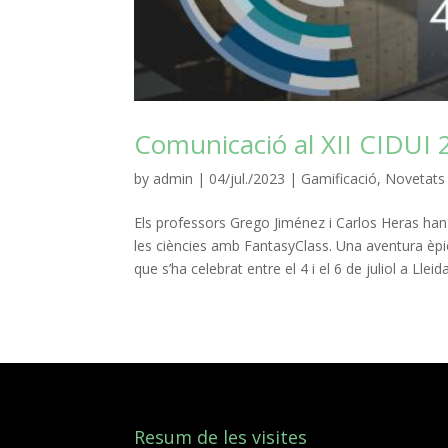
Comunicació al XII CIDUI
by
admin
|
04/jul./2023
|
Gamificació
,
Novetats
Els professors Grego Jiménez i Carlos Heras han
les ciències amb FantasyClass. Una aventura èpi
que s’ha celebrat entre el 4 i el 6 de juliol a Lleid
Resum de les visites