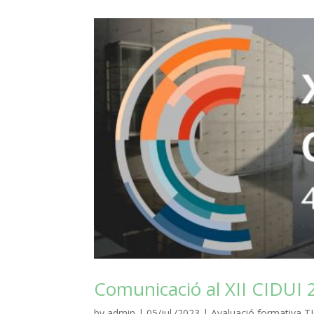
Comunicació al XII CIDUI
by
admin
|
05/jul./2023
|
Avaluació formativa T