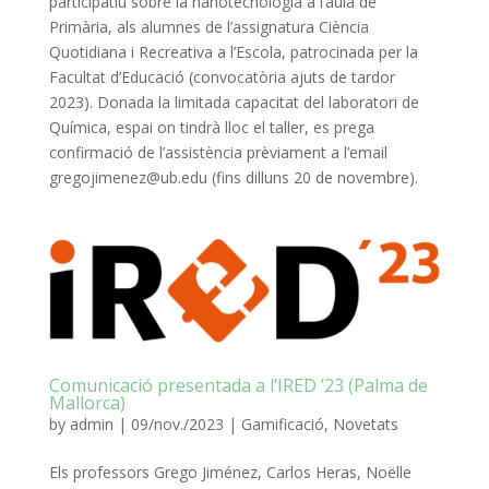
participatiu sobre la nanotecnologia a l’aula de
Primària, als alumnes de l’assignatura Ciència
Quotidiana i Recreativa a l’Escola, patrocinada per la
Facultat d’Educació (convocatòria ajuts de tardor
2023). Donada la limitada capacitat del laboratori de
Química, espai on tindrà lloc el taller, es prega
confirmació de l’assistència prèviament a l’email
gregojimenez@ub.edu (fins dilluns 20 de novembre).
Comunicació presentada a l’IRED ’23 (Palma de
Mallorca)
by
admin
|
09/nov./2023
|
Gamificació
,
Novetats
Els professors Grego Jiménez, Carlos Heras, Noëlle