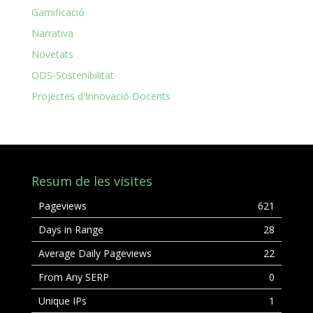
Gamificació
Narrativa
Novetats
ODS-Sostenibilitat
Projectes d'Innovació Docents
Resum de les visites
Pageviews
621
Days in Range
28
Average Daily Pageviews
22
From Any SERP
0
Unique IPs
1