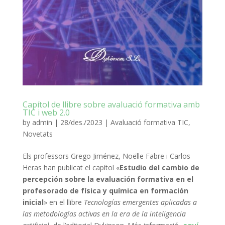
Capítol de llibre sobre avaluació formativa amb
TIC i web 2.0
by
admin
|
28/des./2023
|
Avaluació formativa TIC
,
Novetats
Els professors Grego Jiménez, Noëlle Fabre i Carlos
Heras han publicat el capítol «
Estudio del cambio de
percepción sobre la evaluación formativa en el
profesorado de física y química en formación
inicial
» en el llibre
Tecnologías emergentes aplicadas a
las metodologías activas en la era de la inteligencia