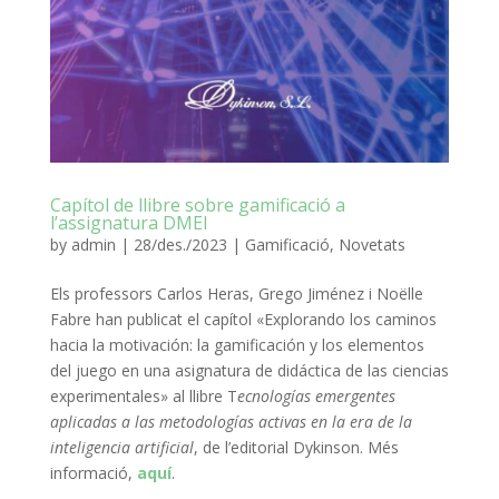
Capítol de llibre sobre gamificació a
l’assignatura DMEI
by
admin
|
28/des./2023
|
Gamificació
,
Novetats
Els professors Carlos Heras, Grego Jiménez i Noëlle
Fabre han publicat el capítol «Explorando los caminos
hacia la motivación: la gamificación y los elementos
del juego en una asignatura de didáctica de las ciencias
experimentales» al llibre T
ecnologías emergentes
aplicadas a las metodologías activas en la era de la
inteligencia artificial
, de l’editorial Dykinson. Més
informació,
aquí
.