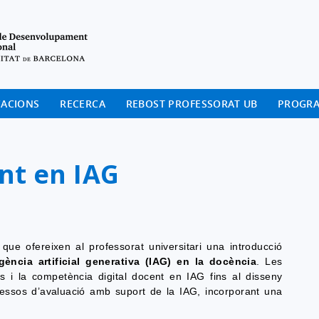
Institut de Desenvolup
CACIONS
RECERCA
REBOST PROFESSORAT UB
PROGR
nt en IAG
que ofereixen al professorat universitari una introducció
igència artificial generativa (IAG) en la docència
. Les
 i la competència digital docent en IAG fins al disseny
rocessos d’avaluació amb suport de la IAG, incorporant una