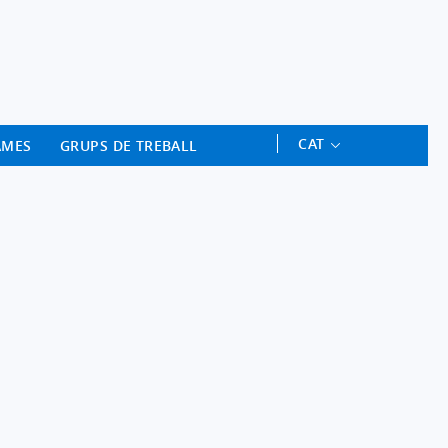
ament Professional - Universitat 
CAT
AMES
GRUPS DE TREBALL