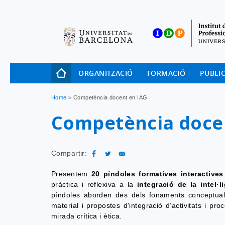
Skip
to
main
navigation
Navegació
ORGANITZACIÓ
FORMACIÓ
PUBLI
principal
Fil
Home
Competència docent en IAG
d'Ariadna
Competència doce
Compartir:
Presentem
20 píndoles formatives interactives
pràctica i reflexiva a la
integració de la intel·l
píndoles aborden des dels fonaments conceptuals
material i propostes d’integració d’activitats i p
mirada crítica i ètica.