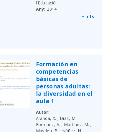
l'Educació
Any
2014
+ info
Formación en
competencias
básicas de
personas adultas:
la diversidad en el
aula 1
Autor
Aranda, X. ; Díaz, M. ;
Formariz, A. ; Martínez, M. ;
Masdeu, B. ; Núñez, N. ;