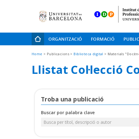
Skip
to
main
navigation
Navegació
ORGANITZACIÓ
FORMACIÓ
PUBLI
principal
Fil
Home
Publicacions
Biblioteca digital
Materials "Docèn
d'Ariadna
Llistat Col·lecció 
Troba una publicació
Buscar por palabra clave