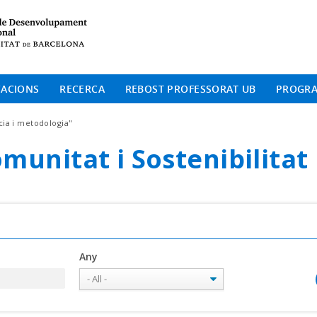
Institut de Desenvolup
CACIONS
RECERCA
REBOST PROFESSORAT UB
PROGR
cia i metodologia"
Comunitat i Sostenibilitat
Any