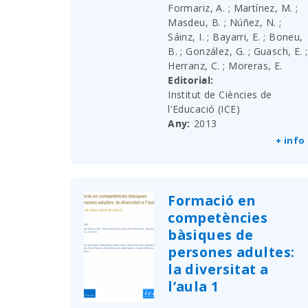
Formariz, A. ; Martínez, M. ;
Masdeu, B. ; Núñez, N. ;
Sáinz, I. ; Bayarri, E. ; Boneu,
B. ; González, G. ; Guasch, E. ;
Herranz, C. ; Moreras, E.
Editorial
Institut de Ciències de
l'Educació (ICE)
Any
2013
+ info
Formació en
competències
bàsiques de
persones adultes:
la diversitat a
l’aula 1