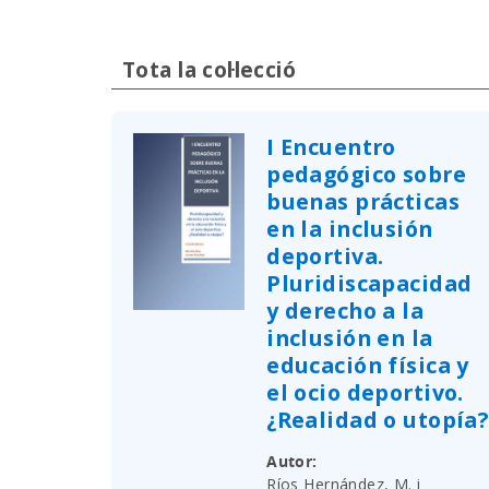
Tota la col·lecció
I Encuentro
pedagógico sobre
buenas prácticas
en la inclusión
deportiva.
Pluridiscapacidad
y derecho a la
inclusión en la
educación física y
el ocio deportivo.
¿Realidad o utopía?
Autor
Ríos Hernández, M. i