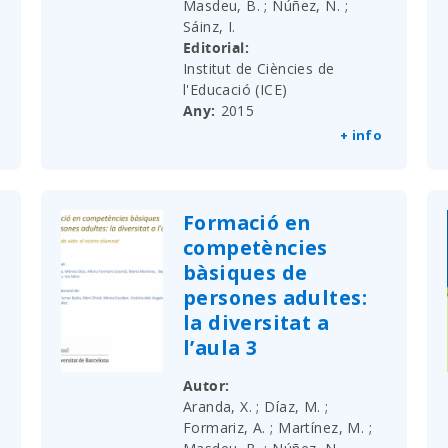
Masdeu, B. ; Núñez, N. ;
Sáinz, I.
Editorial
Institut de Ciències de
l'Educació (ICE)
Any
2015
+ info
Formació en
competències
bàsiques de
persones adultes:
la diversitat a
l’aula 3
Autor
Aranda, X. ; Díaz, M. ;
Formariz, A. ; Martínez, M. ;