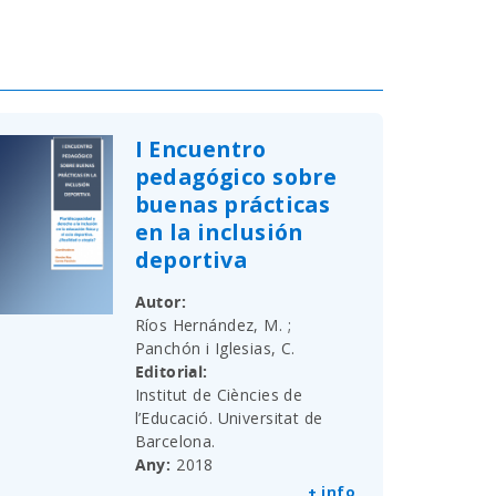
I Encuentro
pedagógico sobre
buenas prácticas
en la inclusión
deportiva
Autor
Ríos Hernández, M. ;
Panchón i Iglesias, C.
Editorial
Institut de Ciències de
l’Educació. Universitat de
Barcelona.
Any
2018
+ info