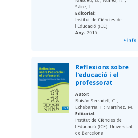
Masdeu, B. ; Núñez, N. ;
Sáinz, I.
Editorial
Institut de Ciències de
l'Educació (ICE)
Any
2015
+ info
Reflexions sobre
l’educació i el
professorat
Autor
Buisán Serradell, C. ;
Echebarria, I. ; Martínez, M.
Editorial
Institut de Ciències de
l'Educació (ICE). Universitat
de Barcelona