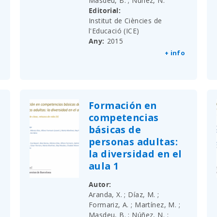
Masdeu, B. ; Núñez, N.
Editorial
Institut de Ciències de
l'Educació (ICE)
Any
2015
+ info
Formación en
competencias
básicas de
personas adultas:
la diversidad en el
aula 1
Autor
Aranda, X. ; Díaz, M. ;
Formariz, A. ; Martínez, M. ;
Masdeu, B. ; Núñez, N. ;