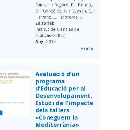
Sáinz, I. ; Bayarri, E. ; Boneu,
B. ; González, G. ; Guasch, E. ;
Herranz, C. ; Moreras, E.
Editorial
Institut de Ciències de
l'Educació (ICE)
Any
2013
+ info
Avaluació d’un
programa
d’Educació per al
Desenvolupament.
Estudi de l’impacte
dels tallers
«Coneguem la
Mediterrània»