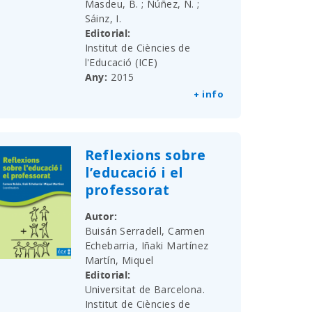
Masdeu, B. ; Núñez, N. ;
Sáinz, I.
Editorial
Institut de Ciències de
l'Educació (ICE)
Any
2015
+ info
Reflexions sobre
l’educació i el
professorat
Autor
Buisán Serradell, Carmen
Echebarria, Iñaki Martínez
Martín, Miquel
Editorial
Universitat de Barcelona.
Institut de Ciències de