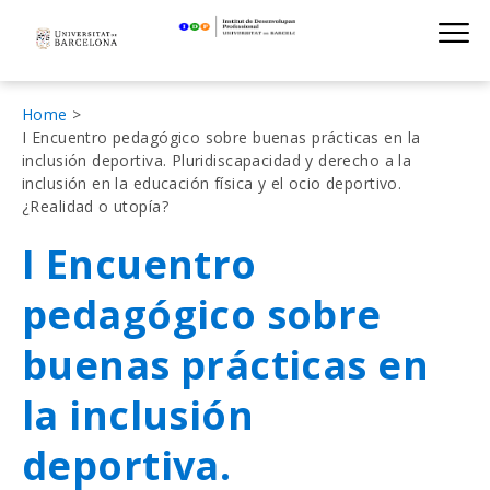
Institut de D
Skip
S
to
main
navigation
Fil
Home
I Encuentro pedagógico sobre buenas prácticas en la
d'Ariadna
inclusión deportiva. Pluridiscapacidad y derecho a la
inclusión en la educación física y el ocio deportivo.
¿Realidad o utopía?
I Encuentro
pedagógico sobre
buenas prácticas en
la inclusión
deportiva.