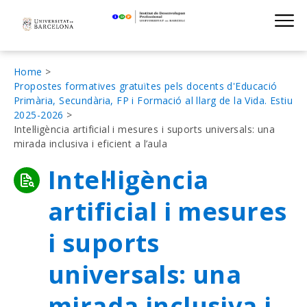
Institut de D
Skip
S
to
main
navigation
Fil
Home
Propostes formatives gratuïtes pels docents d'Educació
d'Ariadna
Primària, Secundària, FP i Formació al llarg de la Vida. Estiu
2025-2026
Intel·ligència artificial i mesures i suports universals: una
mirada inclusiva i eficient a l’aula
Intel·ligència
artificial i mesures
i suports
universals: una
mirada inclusiva i