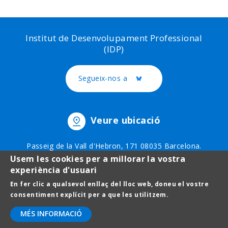
Institut de Desenvolupament Professional
(IDP)
Segueix-nos a
Twitter
Veure ubicació
Passeig de la Vall d'Hebron, 171 08035 Barcelona.
Telèfon: 93 403 51 75
Usem les cookies per a millorar la vostra
experiència d'usuari
En fer clic a qualsevol enllaç del lloc web, doneu el vostre
Footer
Avís legal
consentiment explícit per a que les utilitzem.
menu
Protecció de dades
MÉS INFORMACIÓ
Contact