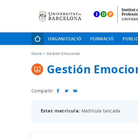
Skip
to
main
navigation
Navegació
ORGANITZACIÓ
FORMACIÓ
PUBLI
principal
Fil
Home
Gestión Emocional
d'Ariadna
Gestión Emocio
Compartir:
Estat matrícula
Matrícula tancada