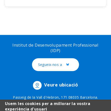
Institut de Desenvolupament Professional
(IDP)
Segueix-nos a
Twitter
Veure ubicació
Passeig de la Vall d'Hebron, 171 08035 Barcelona.
Telèfon: 93 403 51 75
Usem les cookies per a millorar la vostra
experiència d'usuari