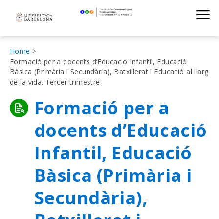
Institut de D
Skip
S
to
main
navigation
Fil
Home
Formació per a docents d’Educació Infantil, Educació
d'Ariadna
Bàsica (Primària i Secundària), Batxillerat i Educació al llarg
de la vida. Tercer trimestre
Formació per a
docents d’Educació
Infantil, Educació
Bàsica (Primària i
Secundària),