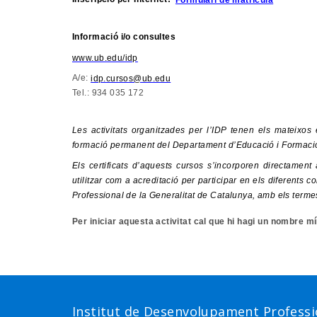
Informació i/o consultes
www.ub.edu/idp
A/e:
idp.cursos@ub.edu
Tel.: 934 035 172
Les activitats organitzades per l’IDP tenen els mateixos 
formació permanent del Departament d’Educació i Formació
Els certificats d’aquests cursos s’incorporen directamen
utilitzar com a acreditació per participar en els diferent
Professional de la Generalitat de Catalunya, amb els terme
Per iniciar aquesta activitat cal que hi hagi un nombre m
Institut de Desenvolupament Professio