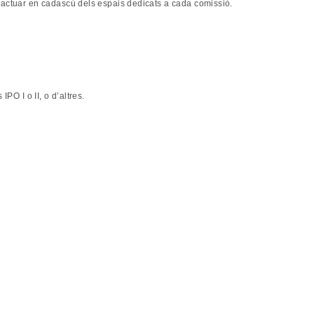
ractuar en cadascú dels espais dedicats a cada comissió.
PO I o II, o d’altres.