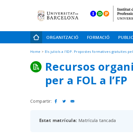
Skip
to
main
navigation
Navegació
ORGANITZACIÓ
FORMACIÓ
PUBLI
principal
Fil
Home
Els juliols a l'IDP. Propostes formatives gratuïtes p
d'Ariadna
Recursos organi
per a FOL a l’FP
Compartir:
Estat matrícula
Matrícula tancada