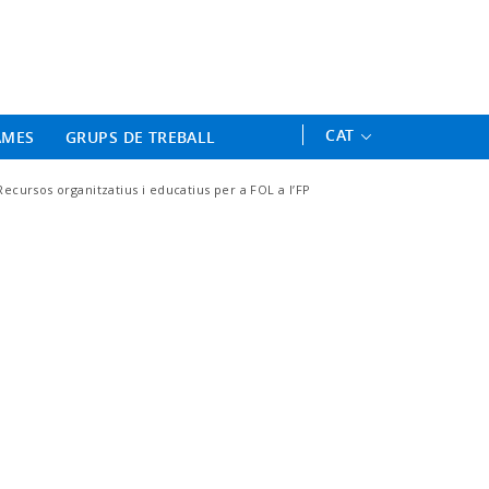
ament Professional - Universitat 
CAT
AMES
GRUPS DE TREBALL
Recursos organitzatius i educatius per a FOL a l’FP