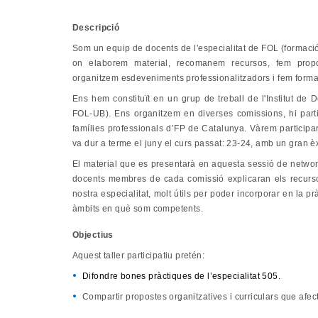
Descripció
Som un equip de docents de l'especialitat de FOL (formació
on elaborem material, recomanem recursos, fem proposte
organitzem esdeveniments professionalitzadors i fem formac
Ens hem constituït en un grup de treball de l'Institut de
FOL-UB). Ens organitzem en diverses comissions, hi par
famílies professionals d’FP de Catalunya. Vàrem participa
va dur a terme el juny el curs passat: 23-24, amb un gran èx
El material que es presentarà en aquesta sessió de networkin
docents membres de cada comissió explicaran els recursos
nostra especialitat, molt útils per poder incorporar en la pr
àmbits en què som competents.
Objectius
Aquest taller participatiu pretén:
Difondre bones pràctiques de l’especialitat 505.
Compartir propostes organitzatives i curriculars que afe