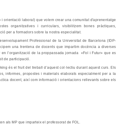
 i orientació laboral) que volem crear una comunitat d'aprenentatge
s organitzatives i curriculars, visibilitzem bones pràctiques,
ió per a formadors sobre la nostra especialitat.
 Desenvolupament Professional de la Universitat de Barcelona (IDP-
ticipem una trentena de docents que impartim docència a diverses
r en l’organització de la proppassada jornada «Fol i Futur» que es
it de participació.
g és el fruit del treball d’aquest col·lectiu durant aquest curs. Els
, informes, propostes i materials elaborats especialment per a la
àctica docent, així com informació i orientacions rellevants sobre els
cten als MP que imparteix el professorat de FOL.