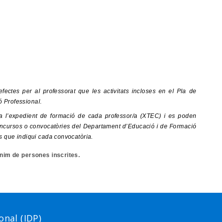
efectes per al professorat que les activitats incloses en el Pla de
 Professional.
t a l’expedient de formació de cada professor/a (XTEC) i es poden
s concursos o convocatòries del Departament d’Educació i de Formació
s que indiqui cada convocatòria.
ínim de persones inscrites.
nal (IDP)