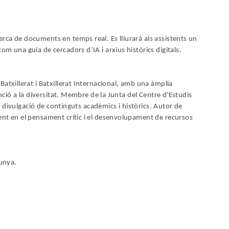
rca de documents en temps real. Es lliurarà als assistents un
m una guia de cercadors d’IA i arxius històrics digitals.
atxillerat i Batxillerat Internacional, amb una àmplia
enció a la diversitat. Membre de la Junta del Centre d'Estudis
 i divulgació de continguts acadèmics i històrics. Autor de
ent en el pensament crític i el desenvolupament de recursos
lunya.