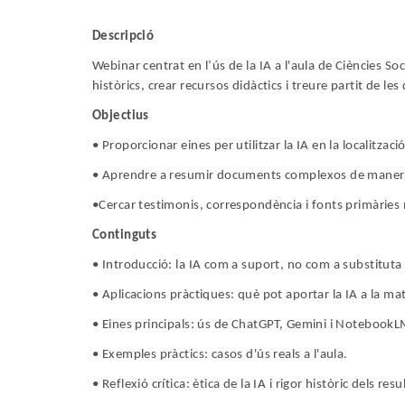
Descripció
Webinar centrat en l’ús de la IA a l'aula de Ciències So
històrics, crear recursos didàctics i treure partit de les
Objectius
• Proporcionar eines per utilitzar la IA en la localitzac
• Aprendre a resumir documents complexos de manera
•Cercar testimonis, correspondència i fonts primàries 
Continguts
• Introducció: la IA com a suport, no com a substituta d
• Aplicacions pràctiques: què pot aportar la IA a la mat
• Eines principals: ús de ChatGPT, Gemini i NotebookL
• Exemples pràctics: casos d'ús reals a l'aula.
• Reflexió crítica: ètica de la IA i rigor històric dels resu