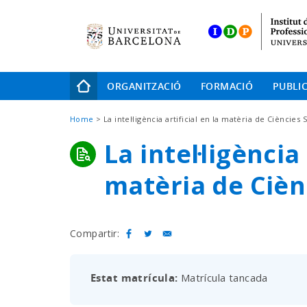
Skip
to
main
navigation
Navegació
ORGANITZACIÓ
FORMACIÓ
PUBLI
principal
Fil
Home
La intel·ligència artificial en la matèria de Ciències 
d'Ariadna
La intel·ligència 
matèria de Cièn
Compartir:
Estat matrícula
Matrícula tancada