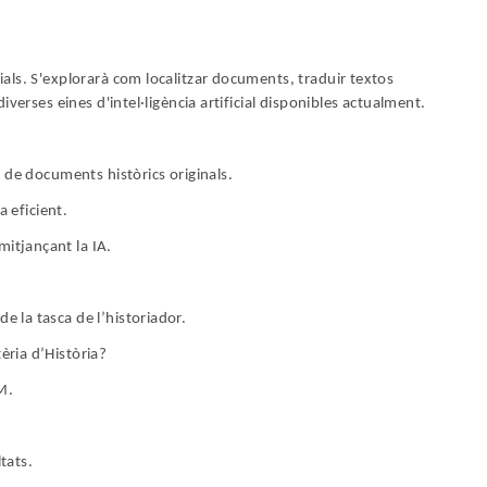
cials. S'explorarà com localitzar documents, traduir textos
 diverses eines d'intel·ligència artificial disponibles actualment.
ió de documents històrics originals.
 eficient.
mitjançant la IA.
e la tasca de l’historiador.
èria d’Història?
M.
ltats.