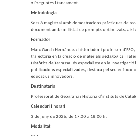
• Preguntes i tancament.
Metodologia
Sessió magistral amb demostracions pràctiques de rece
document amb un llistat de prompts optimitzats, així co
Formador
Marc García Hernández: historiador i professor d'ESO, B
trajectòria en la creació de materials pedagògics i l'at
Històrics de Terrassa, és especialista en la investigació
publicacions especialitzades, destaca pel seu enfocam
educatius innovadors.
Destinataris
Professorat de Geografia i Història d’instituts de Cata
Calendari i horari
3 de juny de 2026, de 17:00 a 18:00 h.
Modalitat