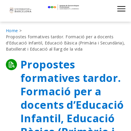
Institut de D
Skip
S
to
main
navigation
Fil
Home
Propostes formatives tardor. Formació per a docents
d'Ariadna
d’Educació Infantil, Educació Bàsica (Primària i Secundària),
Batxillerat i Educació al llarg de la vida
Propostes
formatives tardor.
Formació per a
docents d’Educació
Infantil, Educació