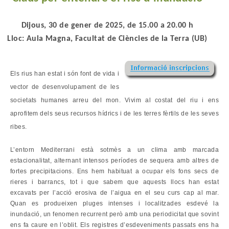
Dijous, 30 de gener de 2025, de 15.00 a 20.00 h
Lloc: Aula Magna, Facultat de Ciències de la Terra (UB)
Els rius han estat i són font de vida i
vector de desenvolupament de les
societats humanes arreu del mon. Vivim al costat del riu i ens
aprofitem dels seus recursos hídrics i de les terres fèrtils de les seves
ribes.
L’entorn Mediterrani està sotmès a un clima amb marcada
estacionalitat, alternant intensos períodes de sequera amb altres de
fortes precipitacions. Ens hem habituat a ocupar els fons secs de
rieres i barrancs, tot i que sabem que aquests llocs han estat
excavats per l’acció erosiva de l’aigua en el seu curs cap al mar.
Quan es produeixen pluges intenses i localitzades esdevé la
inundació, un fenomen recurrent però amb una periodicitat que sovint
ens fa caure en l’oblit. Els registres d’esdeveniments passats ens ha