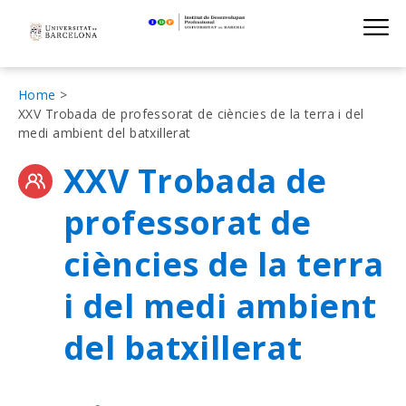
Institut de D
Skip
S
to
main
navigation
Fil
Home
XXV Trobada de professorat de ciències de la terra i del
d'Ariadna
medi ambient del batxillerat
XXV Trobada de
professorat de
ciències de la terra
i del medi ambient
del batxillerat