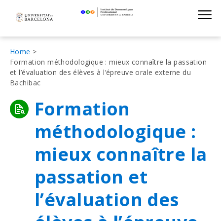
Institut de D
Skip
S
to
main
navigation
Fil
Home
Formation méthodologique : mieux connaître la passation
d'Ariadna
et l’évaluation des élèves à l’épreuve orale externe du
Bachibac
Formation
méthodologique :
mieux connaître la
passation et
l’évaluation des