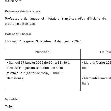
Marite Soto
Persones destinatàries
Professeurs de langue et littérature françaises et/ou d’histoire du
programme Batxibac.
Calendari i horari
Els dies
17 de gener, 3 de febrer i 4 de març de 2026.
Presencial
En líni
• Samedi 17 janvier 2026 de 10h à 13h30 à
• Mardi 3 février 2
l’Institut français de Barcelona en salle
ligne
téléthèque 2 (carrer de Moià, 8, 08006
Barcelona)
• Mercredi 4 mars 
ligne
Modalitat
Taller