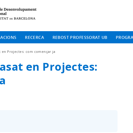
Institut de Desenvolup
CACIONS
RECERCA
REBOST PROFESSORAT UB
PROGR
t en Projectes: com començar ja
sat en Projectes:
a