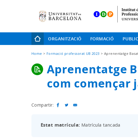
Skip
to
main
navigation
Navegació
ORGANITZACIÓ
FORMACIÓ
PUBLI
principal
Fil
Home
Formació professorat UB 2023
Aprenentatge Basa
d'Ariadna
Aprenentatge Ba
com començar j
Compartir:
Estat matrícula
Matrícula tancada