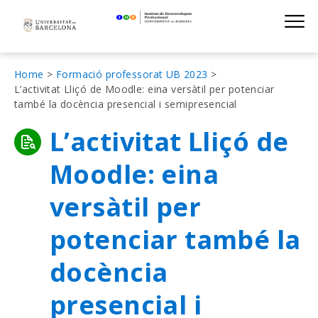
Institut de D
Skip
S
to
main
navigation
Fil
Home
Formació professorat UB 2023
L’activitat Lliçó de Moodle: eina versàtil per potenciar
d'Ariadna
també la docència presencial i semipresencial
L’activitat Lliçó de
Moodle: eina
versàtil per
potenciar també la
docència
presencial i