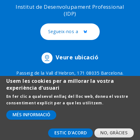
Institut de Desenvolupament Professional
(IDP)
Segueix-nos a
Twitter
Veure ubicació
Passeig de la Vall d'Hebron, 171 08035 Barcelona.
Telèfon: 93 403 51 75
Usem les cookies per a millorar la vostra
experiència d'usuari
En fer clic a qualsevol enllaç del lloc web, doneu el vostre
Footer
Avís legal
consentiment explícit per a que les utilitzem.
menu
Protecció de dades
MÉS INFORMACIÓ
Contact
ESTIC D'ACORD
NO, GRÀCIES