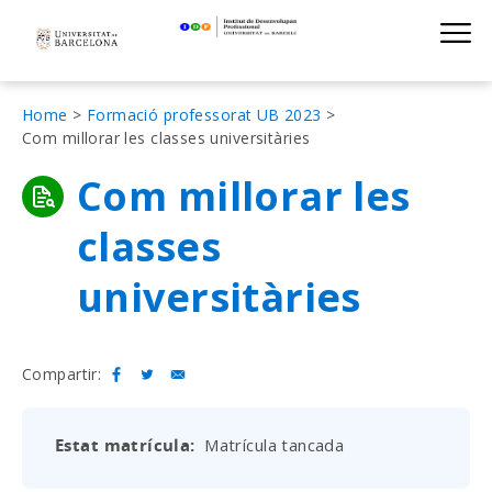
Institut de D
Skip
S
to
main
navigation
Fil
Home
Formació professorat UB 2023
Com millorar les classes universitàries
d'Ariadna
Com millorar les
classes
universitàries
Compartir:
Estat matrícula
Matrícula tancada