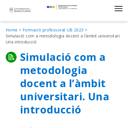
Institut de D
Skip
S
to
main
navigation
Fil
Home
Formació professorat UB 2023
Simulació com a metodologia docent a l’àmbit universitari.
d'Ariadna
Una introducció
Simulació com a
metodologia
docent a l’àmbit
universitari. Una
introducció