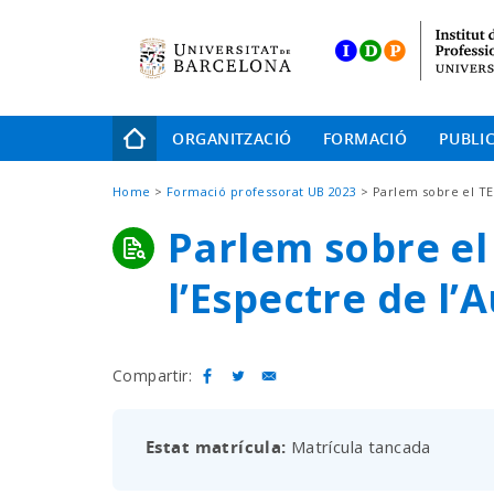
Skip
to
main
navigation
Navegació
ORGANITZACIÓ
FORMACIÓ
PUBLI
principal
Fil
Home
Formació professorat UB 2023
Parlem sobre el TEA
d'Ariadna
Parlem sobre el
l’Espectre de l’
Compartir:
Estat matrícula
Matrícula tancada