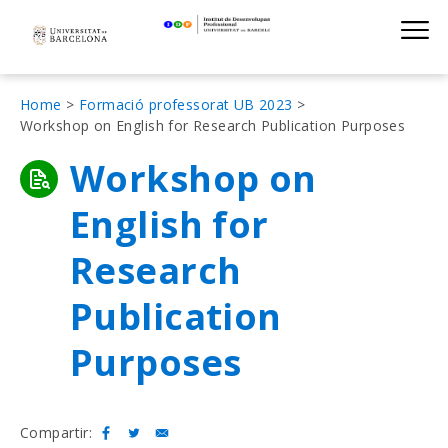
Institut de D
Skip
S
to
main
navigation
Fil
Home
Formació professorat UB 2023
Workshop on English for Research Publication Purposes
d'Ariadna
Workshop on
English for
Research
Publication
Purposes
Compartir: