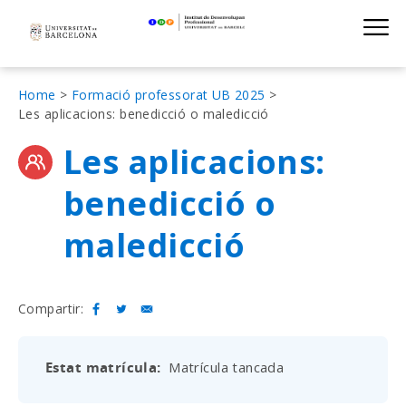
Institut de D
Skip
S
to
main
navigation
Fil
Home
Formació professorat UB 2025
Les aplicacions: benedicció o maledicció
d'Ariadna
Les aplicacions:
benedicció o
maledicció
Compartir:
Estat matrícula
Matrícula tancada