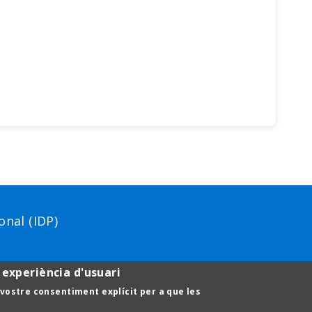
nal (IDP)
 experiència d'usuari
Footer
Aví
l vostre consentiment explícit per a que les
menu