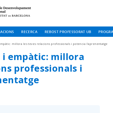
Institut de Desenvolup
CACIONS
RECERCA
REBOST PROFESSORAT UB
PROGR
mpàtic: millora les teves relacions professionals i potencia l'aprenentatge
 i empàtic: millora
ons professionals i
nentatge