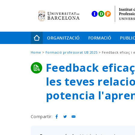
Skip
to
main
navigation
Navegació
ORGANITZACIÓ
FORMACIÓ
PUBLI
principal
Fil
Home
Formació professorat UB 2025
Feedback eficaç i e
d'Ariadna
Feedback eficaç
les teves relaci
potencia l'apre
Compartir: