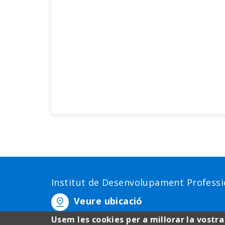
Institut de Desenvolupament Professio
Veure ubicació
Usem les cookies per a millorar la vostra
Passeig de la Vall d'Hebron, 171 08035 Barcelona.