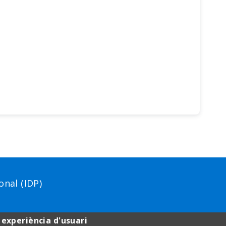
nal (IDP)
 experiència d'usuari
Aví