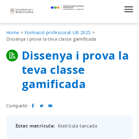
Institut de D
Skip
S
to
main
navigation
Fil
Home
Formació professorat UB 2025
Dissenya i prova la teva classe gamificada
d'Ariadna
Dissenya i prova la
teva classe
gamificada
Compartir:
Estat matrícula
Matrícula tancada