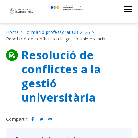
Institut de D
Skip
S
to
main
navigation
Fil
Home
Formació professorat UB 2026
Resolució de conflictes a la gestió universitària
d'Ariadna
Resolució de
conflictes a la
gestió
universitària
Compartir: