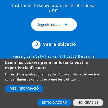
Institut de Desenvolupament Professional
(IDP)
Segueix-nos a
Twitter
Veure ubicació
Passeig de la Vall d'Hebron, 171 08035 Barcelona.
Telèfon: 93 403 51 75
Usem les cookies per a millorar la vostra
experiència d'usuari
En fer clic a qualsevol enllaç del lloc web, doneu el vostre
Footer
Avís legal
consentiment explícit per a que les utilitzem.
menu
Protecció de dades
MÉS INFORMACIÓ
Contact
ESTIC D'ACORD
NO, GRÀCIES