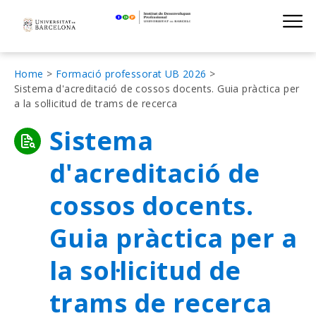
Institut de D
Skip
S
to
main
navigation
Fil
Home
Formació professorat UB 2026
Sistema d'acreditació de cossos docents. Guia pràctica per
d'Ariadna
a la sol·licitud de trams de recerca
Sistema
d'acreditació de
cossos docents.
Guia pràctica per a
la sol·licitud de
trams de recerca