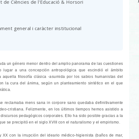
ut de Ciències de l'Educació & Horsori
ament general i caràcter institucional
ada un género menor dentro del amplio panorama de las cuestiones
o lugar a una concepción antropológica que escindió el ámbito
a aquella filosofía clásica -asumida por los sabios humanistas del
n la cura del ánima, según un planteamiento sintético en el que
rática.
e se reclamaba mens sana in corpore sano quedaba definitivamente
udeo-cristiana. Felizmente, en los últimos tiempos hemos asistido a
 discursos pedagógicos corporales. Ello ha sido posible gracias a la
que se precipitó en el siglo XVIII con el naturalismo y el empirismo.
y XX con la irrupción del ideario médico-higienista (baños de mar,