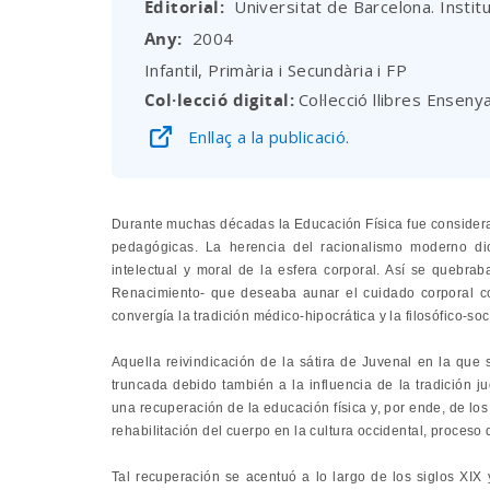
Editorial
Universitat de Barcelona. Instit
Any
2004
Infantil, Primària i Secundària i FP
Col·lecció digital
Col·lecció llibres Enseny
Enllaç a la publicació.
Durante muchas décadas la Educación Física fue consider
pedagógicas. La herencia del racionalismo moderno di
intelectual y moral de la esfera corporal. Así se quebrab
Renacimiento- que deseaba aunar el cuidado corporal co
convergía la tradición médico-hipocrática y la filosófico-soc
Aquella reivindicación de la sátira de Juvenal en la qu
truncada debido también a la influencia de la tradición j
una recuperación de la educación física y, por ende, de los
rehabilitación del cuerpo en la cultura occidental, proceso 
Tal recuperación se acentuó a lo largo de los siglos XIX 