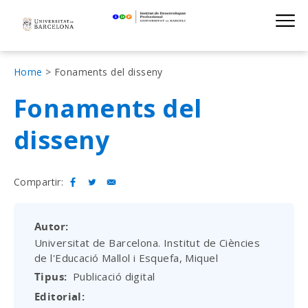
Institut de D
Skip
S
to
main
navigation
Fil
Home
Fonaments del disseny
d'Ariadna
Fonaments del
disseny
Compartir:
Autor
Universitat de Barcelona. Institut de Ciències
de l'Educació Mallol i Esquefa, Miquel
Tipus
Publicació digital
Editorial