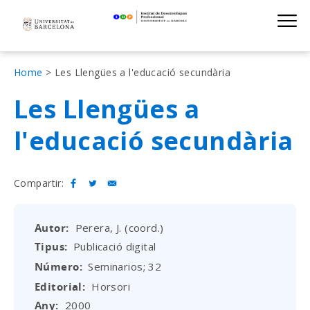
Institut de D
Skip
S
to
main
navigation
Fil
Home
Les Llengües a l'educació secundària
d'Ariadna
Les Llengües a
l'educació secundària
Compartir:
Autor
Perera, J. (coord.)
Tipus
Publicació digital
Número
Seminarios; 32
Editorial
Horsori
Any
2000