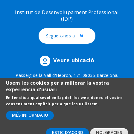
Institut de Desenvolupament Professional
(IDP)
Segueix-nos a
Twitter
Veure ubicació
Passeig de la Vall d'Hebron, 171 08035 Barcelona.
Telèfon: 93 403 51 75
Usem les cookies per a millorar la vostra
experiència d'usuari
En fer clic a qualsevol enllaç del lloc web, doneu el vostre
Footer
Avís legal
consentiment explícit per a que les utilitzem.
menu
Protecció de dades
MÉS INFORMACIÓ
Contact
ESTIC D'ACORD
NO, GRÀCIES