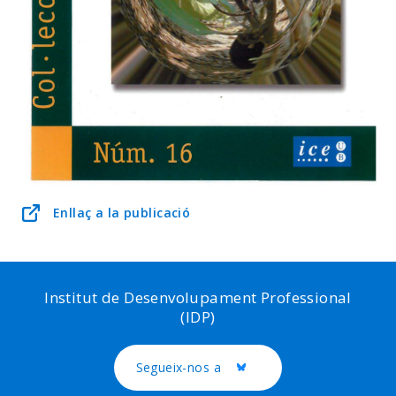
Enllaç a la publicació
Institut de Desenvolupament Professional
(IDP)
Segueix-nos a
Twitter