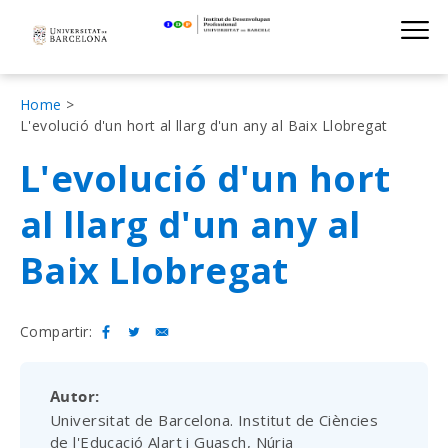
Institut de D
Skip
S
to
main
navigation
Fil
Home
L'evolució d'un hort al llarg d'un any al Baix Llobregat
d'Ariadna
L'evolució d'un hort
al llarg d'un any al
Baix Llobregat
Compartir:
Autor
Universitat de Barcelona. Institut de Ciències
de l'Educació Alart i Guasch, Núria