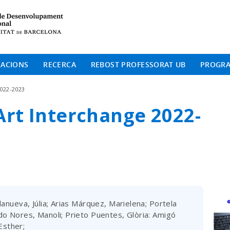
Institut de Desenvolup
CACIONS
RECERCA
REBOST PROFESSORAT UB
PROGR
2022-2023
Art Interchange 2022-
llanueva, Júlia; Arias Márquez, Marielena; Portela
edo Nores, Manoli; Prieto Puentes, Glòria: Amigó
Esther;