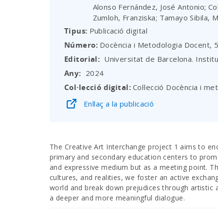
Alonso Fernández, José Antonio; C
Zumloh, Franziska; Tamayo Sibila, 
Tipus
Publicació digital
Número
Docència i Metodologia Docent, 
Editorial
Universitat de Barcelona. Insti
Any
2024
Col·lecció digital
Col·lecció Docència i me
Enllaç a la publicació
The Creative Art Interchange project 1 aims to en
primary and secondary education centers to promote
and expressive medium but as a meeting point. T
cultures, and realities, we foster an active excha
world and break down prejudices through artistic a
a deeper and more meaningful dialogue.