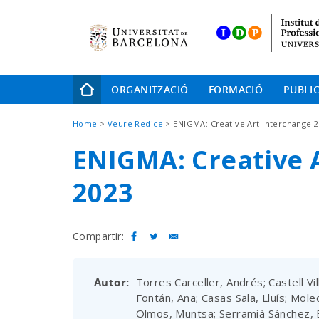
Skip
to
main
navigation
Navegació
ORGANITZACIÓ
FORMACIÓ
PUBLI
principal
Fil
Home
Veure Redice
ENIGMA: Creative Art Interchange 
d'Ariadna
ENIGMA: Creative 
2023
Compartir:
Autor
Torres Carceller, Andrés; Castell Vi
Fontán, Ana; Casas Sala, Lluís; Mol
Olmos, Muntsa; Serramià Sánchez, 